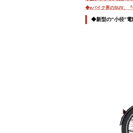
◆eバイク界のSUV、『C
◆新型の“小径”電動