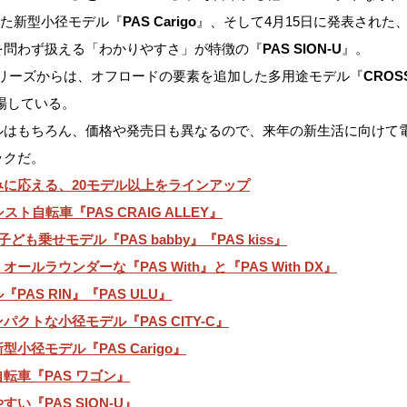
た新型小径モデル『
PAS Carigo
』、そして4月15日に発表された
を問わず扱える「わかりやすさ」が特徴の『
PAS SION-U
』。
シリーズからは、オフロードの要素を追加した多用途モデル『
CROS
場している。
ルはもちろん、価格や発売日も異なるので、来年の新生活に向けて
ックだ。
に応える、20モデル以上をラインアップ
ト自転車『PAS CRAIG ALLEY』
も乗せモデル『PAS babby』『PAS kiss』
ルラウンダーな『PAS With』と『PAS With DX』
AS RIN』『PAS ULU』
クトな小径モデル『PAS CITY-C』
小径モデル『PAS Carigo』
転車『PAS ワゴン』
い『PAS SION-U』