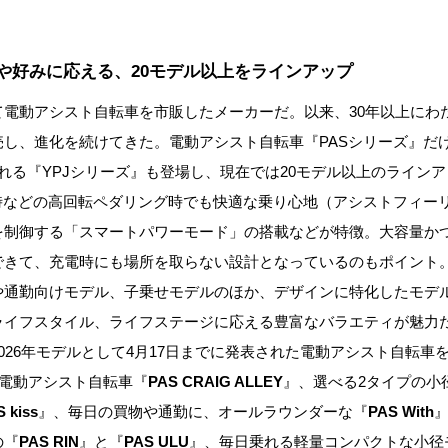
や好みに応える、20モデル以上をラインアップ
て電動アシスト自転車を市販したメーカーだ。以来、30年以上にわ
売し、進化を続けてきた。電動アシスト自転車『PASシリーズ』だ
れる『YPJシリーズ』も登場し、現在では20モデル以上のライン
坂時などの高回転ペダリング時でも快適な乗り心地（アシストフィー
を制御する「スマートパワーモード」の搭載などが特徴。大容量か
できて、充電時にも場所を取らない設計となっているのもポイント
や通勤向けモデル、子乗せモデルのほか、デザインに特化したモデ
ライフスタイル、ライフステージに応える豊富なバラエティが魅力
026年モデルとして4月17日までに発表された電動アシスト自転車
径”電動アシスト自転車『
PAS CRAIG ALLEY
』、選べる2タイプの小
 kiss
』、毎日の買物や通勤に、オールラウンダーな『
PAS With
の『
PAS RIN
』と『
PAS ULU
』、毎日乗れる軽量コンパクトな小径