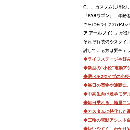
C
』、カスタムに特化し
『
PASワゴン
』、年齢
さらにeバイクのYPJ
ア アールブイ）
』が登
それぞれ装備やスタイ
討している方は要チェ
◆ライフステージや好み
◆新型の“小径”電動アシス
◆選べる2タイプの小径子ど
◆毎日の買物や通勤に、オー
◆中高生向け通学モデル『P
◆毎日乗れる、軽量コンパ
◆カスタムに特化した新型
◆三輪の電動アシスト自
◆扱いやすく、わかりやす