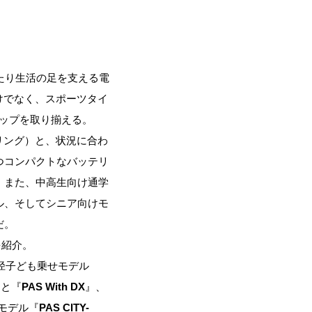
たり生活の足を支える電
けでなく、スポーツタイ
アップを取り揃える。
リング）と、状況に合わ
つコンパクトなバッテリ
。また、中高生向け通学
ル、そしてシニア向けモ
だ。
を紹介。
径子ども乗せモデル
』と『
PAS With DX
』、
モデル『
PAS CITY-