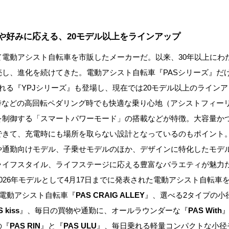
や好みに応える、20モデル以上をラインアップ
て電動アシスト自転車を市販したメーカーだ。以来、30年以上にわ
売し、進化を続けてきた。電動アシスト自転車『PASシリーズ』だ
れる『YPJシリーズ』も登場し、現在では20モデル以上のライン
坂時などの高回転ペダリング時でも快適な乗り心地（アシストフィー
を制御する「スマートパワーモード」の搭載などが特徴。大容量か
できて、充電時にも場所を取らない設計となっているのもポイント
や通勤向けモデル、子乗せモデルのほか、デザインに特化したモデ
ライフスタイル、ライフステージに応える豊富なバラエティが魅力
026年モデルとして4月17日までに発表された電動アシスト自転車
径”電動アシスト自転車『
PAS CRAIG ALLEY
』、選べる2タイプの小
 kiss
』、毎日の買物や通勤に、オールラウンダーな『
PAS With
の『
PAS RIN
』と『
PAS ULU
』、毎日乗れる軽量コンパクトな小径