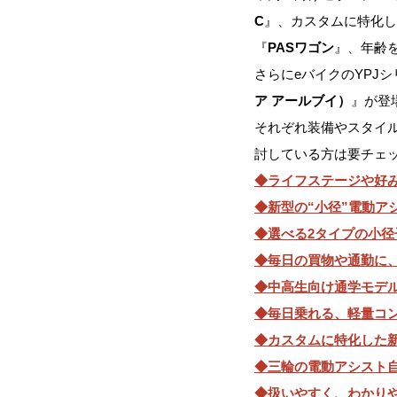
C
』、カスタムに特化し
『
PASワゴン
』、年齢
さらにeバイクのYPJ
ア アールブイ）
』が登
それぞれ装備やスタイ
討している方は要チェ
◆ライフステージや好み
◆新型の“小径”電動アシス
◆選べる2タイプの小径子ど
◆毎日の買物や通勤に、オー
◆中高生向け通学モデル『P
◆毎日乗れる、軽量コンパ
◆カスタムに特化した新型
◆三輪の電動アシスト自
◆扱いやすく、わかりやす