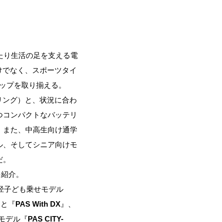
たり生活の足を支える電
けでなく、スポーツタイ
アップを取り揃える。
リング）と、状況に合わ
つコンパクトなバッテリ
。また、中高生向け通学
ル、そしてシニア向けモ
だ。
を紹介。
径子ども乗せモデル
』と『
PAS With DX
』、
モデル『
PAS CITY-