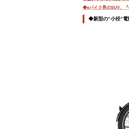
◆eバイク界のSUV、『C
◆新型の“小径”電動