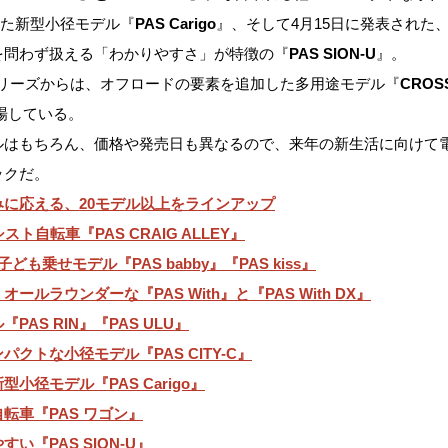
た新型小径モデル『
PAS Carigo
』、そして4月15日に発表された
を問わず扱える「わかりやすさ」が特徴の『
PAS SION-U
』。
シリーズからは、オフロードの要素を追加した多用途モデル『
CROS
場している。
ルはもちろん、価格や発売日も異なるので、来年の新生活に向けて
ックだ。
に応える、20モデル以上をラインアップ
ト自転車『PAS CRAIG ALLEY』
も乗せモデル『PAS babby』『PAS kiss』
ルラウンダーな『PAS With』と『PAS With DX』
AS RIN』『PAS ULU』
クトな小径モデル『PAS CITY-C』
小径モデル『PAS Carigo』
転車『PAS ワゴン』
い『PAS SION-U』