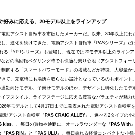
や好みに応える、20モデル以上をラインアップ
て電動アシスト自転車を市販したメーカーだ。以来、30年以上にわ
売し、進化を続けてきた。電動アシスト自転車『PASシリーズ』だ
れる『YPJシリーズ』も登場し、現在では20モデル以上のライン
坂時などの高回転ペダリング時でも快適な乗り心地（アシストフィー
を制御する「スマートパワーモード」の搭載などが特徴。大容量か
できて、充電時にも場所を取らない設計となっているのもポイント
や通勤向けモデル、子乗せモデルのほか、デザインに特化したモデ
ライフスタイル、ライフステージに応える豊富なバラエティが魅力
026年モデルとして4月17日までに発表された電動アシスト自転車
径”電動アシスト自転車『
PAS CRAIG ALLEY
』、選べる2タイプの小
 kiss
』、毎日の買物や通勤に、オールラウンダーな『
PAS With
の『
PAS RIN
』と『
PAS ULU
』、毎日乗れる軽量コンパクトな小径