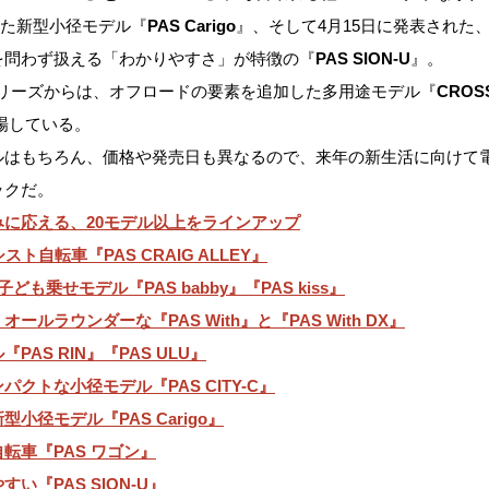
た新型小径モデル『
PAS Carigo
』、そして4月15日に発表された
を問わず扱える「わかりやすさ」が特徴の『
PAS SION-U
』。
シリーズからは、オフロードの要素を追加した多用途モデル『
CROS
場している。
ルはもちろん、価格や発売日も異なるので、来年の新生活に向けて
ックだ。
に応える、20モデル以上をラインアップ
ト自転車『PAS CRAIG ALLEY』
も乗せモデル『PAS babby』『PAS kiss』
ルラウンダーな『PAS With』と『PAS With DX』
AS RIN』『PAS ULU』
クトな小径モデル『PAS CITY-C』
小径モデル『PAS Carigo』
転車『PAS ワゴン』
い『PAS SION-U』