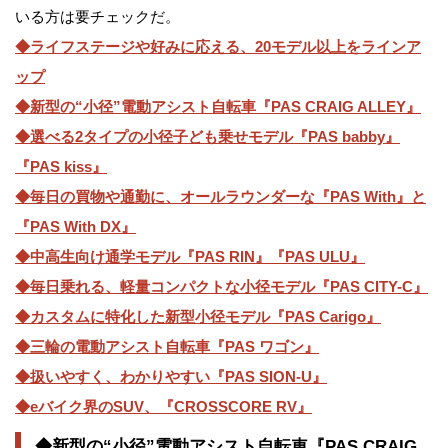
いる方は要チェックだ。
◆ライフステージや好みに応える、20モデル以上をラインア
ップ
◆新型の“小径”電動アシスト自転車『PAS CRAIG ALLEY』
◆選べる2タイプの小径子ども乗せモデル『PAS babby』
『PAS kiss』
◆毎日の買物や通勤に、オールラウンダーな『PAS With』と
『PAS With DX』
◆中高生向け通学モデル『PAS RIN』『PAS ULU』
◆毎日乗れる、軽量コンパクトな小径モデル『PAS CITY-C』
◆カスタムに特化した新型小径モデル『PAS Carigo』
◆三輪の電動アシスト自転車『PAS ワゴン』
◆扱いやすく、わかりやすい『PAS SION-U』
◆eバイク界のSUV、『CROSSCORE RV』
◆新型の“小径”電動アシスト自転車『PAS CRAIG