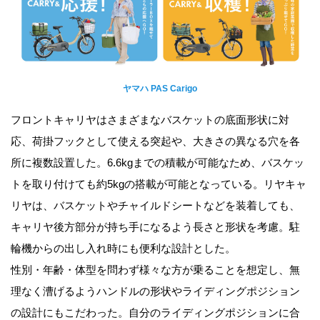
ヤマハ PAS Carigo
フロントキャリヤはさまざまなバスケットの底面形状に対
応、荷掛フックとして使える突起や、大きさの異なる穴を各
所に複数設置した。6.6kgまでの積載が可能なため、バスケッ
トを取り付けても約5kgの搭載が可能となっている。リヤキャ
リヤは、バスケットやチャイルドシートなどを装着しても、
キャリヤ後方部分が持ち手になるよう長さと形状を考慮。駐
輪機からの出し入れ時にも便利な設計とした。
性別・年齢・体型を問わず様々な方が乗ることを想定し、無
理なく漕げるようハンドルの形状やライディングポジション
の設計にもこだわった。自分のライディングポジションに合