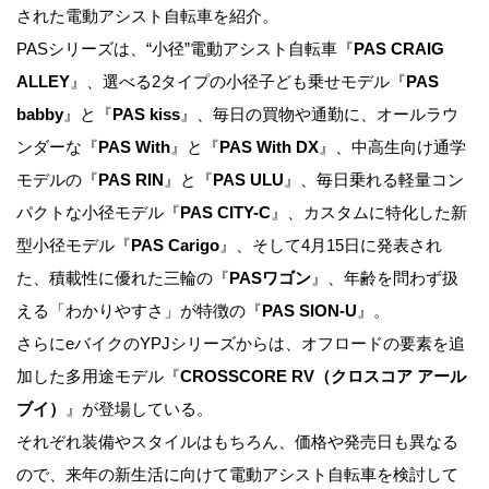
された電動アシスト自転車を紹介。
PASシリーズは、“小径”電動アシスト自転車『
PAS CRAIG
ALLEY
』、選べる2タイプの小径子ども乗せモデル『
PAS
babby
』と『
PAS kiss
』、毎日の買物や通勤に、オールラウ
ンダーな『
PAS With
』と『
PAS With DX
』、中高生向け通学
モデルの『
PAS RIN
』と『
PAS ULU
』、毎日乗れる軽量コン
パクトな小径モデル『
PAS CITY-C
』、カスタムに特化した新
型小径モデル『
PAS Carigo
』、そして4月15日に発表され
た、積載性に優れた三輪の『
PASワゴン
』、年齢を問わず扱
える「わかりやすさ」が特徴の『
PAS SION-U
』。
さらにeバイクのYPJシリーズからは、オフロードの要素を追
加した多用途モデル『
CROSSCORE RV（クロスコア アール
ブイ）
』が登場している。
それぞれ装備やスタイルはもちろん、価格や発売日も異なる
ので、来年の新生活に向けて電動アシスト自転車を検討して