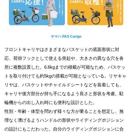
ヤマハ PAS Carigo
フロントキャリヤはさまざまなバスケットの底面形状に対
応、荷掛フックとして使える突起や、大きさの異なる穴を各
所に複数設置した。6.6kgまでの積載が可能なため、バスケッ
トを取り付けても約5kgの搭載が可能となっている。リヤキャ
リヤは、バスケットやチャイルドシートなどを装着しても、
キャリヤ後方部分が持ち手になるよう長さと形状を考慮。駐
輪機からの出し入れ時にも便利な設計とした。
性別・年齢・体型を問わず様々な方が乗ることを想定し、無
理なく漕げるようハンドルの形状やライディングポジション
の設計にもこだわった。自分のライディングポジションに合