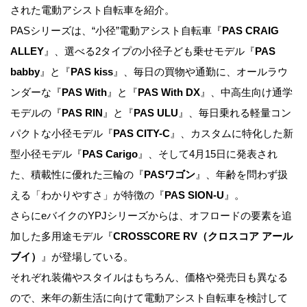
された電動アシスト自転車を紹介。
PASシリーズは、“小径”電動アシスト自転車『
PAS CRAIG
ALLEY
』、選べる2タイプの小径子ども乗せモデル『
PAS
babby
』と『
PAS kiss
』、毎日の買物や通勤に、オールラウ
ンダーな『
PAS With
』と『
PAS With DX
』、中高生向け通学
モデルの『
PAS RIN
』と『
PAS ULU
』、毎日乗れる軽量コン
パクトな小径モデル『
PAS CITY-C
』、カスタムに特化した新
型小径モデル『
PAS Carigo
』、そして4月15日に発表され
た、積載性に優れた三輪の『
PASワゴン
』、年齢を問わず扱
える「わかりやすさ」が特徴の『
PAS SION-U
』。
さらにeバイクのYPJシリーズからは、オフロードの要素を追
加した多用途モデル『
CROSSCORE RV（クロスコア アール
ブイ）
』が登場している。
それぞれ装備やスタイルはもちろん、価格や発売日も異なる
ので、来年の新生活に向けて電動アシスト自転車を検討して