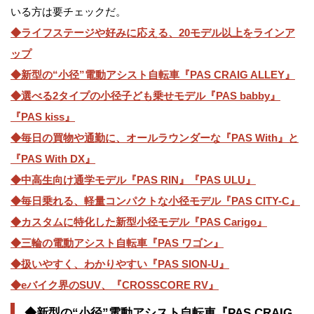
いる方は要チェックだ。
◆ライフステージや好みに応える、20モデル以上をラインア
ップ
◆新型の“小径”電動アシスト自転車『PAS CRAIG ALLEY』
◆選べる2タイプの小径子ども乗せモデル『PAS babby』
『PAS kiss』
◆毎日の買物や通勤に、オールラウンダーな『PAS With』と
『PAS With DX』
◆中高生向け通学モデル『PAS RIN』『PAS ULU』
◆毎日乗れる、軽量コンパクトな小径モデル『PAS CITY-C』
◆カスタムに特化した新型小径モデル『PAS Carigo』
◆三輪の電動アシスト自転車『PAS ワゴン』
◆扱いやすく、わかりやすい『PAS SION-U』
◆eバイク界のSUV、『CROSSCORE RV』
◆新型の“小径”電動アシスト自転車『PAS CRAIG