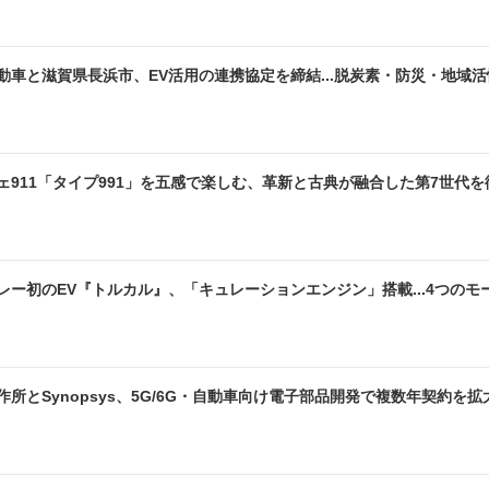
動車と滋賀県長浜市、EV活用の連携協定を締結...脱炭素・防災・地域
ェ911「タイプ991」を五感で楽しむ、革新と古典が融合した第7世代を
レー初のEV『トルカル』、「キュレーションエンジン」搭載...4つの
作所とSynopsys、5G/6G・自動車向け電子部品開発で複数年契約を拡