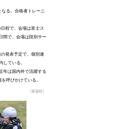
となる。合格者トレーニ
かの日程で、会場は富士ス
4日間で、会場は陸別サー
週頃の発表予定で、個別連
案内している。
。近年は国内外で活躍する
戦を呼びかけている。
《森脇稔》