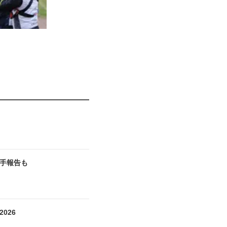
入手報告も
026