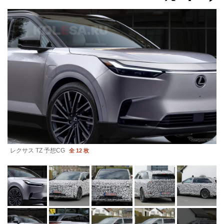
レクサス TZ 予想CG
全 12 枚