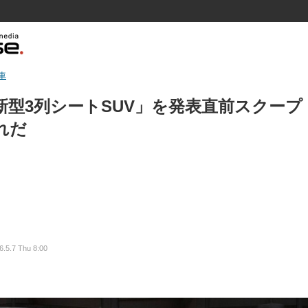
車
型3列シートSUV」を発表直前スクープ
れだ
6.5.7 Thu 8:00