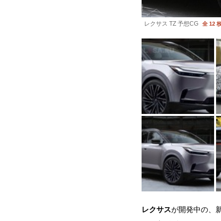
レクサス TZ 予想CG
全 12 
レクサス
が開発中の、新