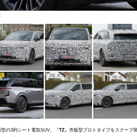
枚
型の3列シート電気SUV、『
TZ
』市販型プロトタイプをスクープ