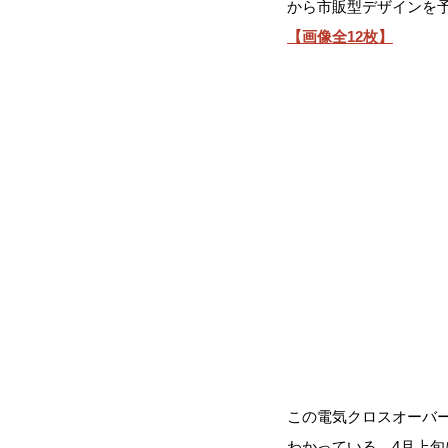
から市販型デザインを
【画像全12枚】
この電気クロスオーバー
わかっている。4月上