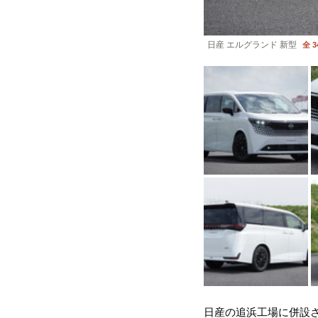
日産 エルグランド 新型
全 3
日産の追浜工場に併設