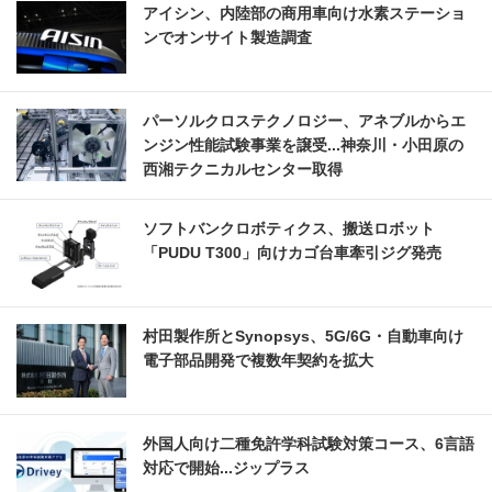
アイシン、内陸部の商用車向け水素ステーショ
ンでオンサイト製造調査
パーソルクロステクノロジー、アネブルからエ
ンジン性能試験事業を譲受...神奈川・小田原の
西湘テクニカルセンター取得
ソフトバンクロボティクス、搬送ロボット
「PUDU T300」向けカゴ台車牽引ジグ発売
村田製作所とSynopsys、5G/6G・自動車向け
電子部品開発で複数年契約を拡大
外国人向け二種免許学科試験対策コース、6言語
対応で開始...ジップラス