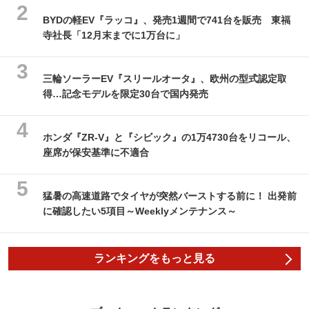
BYDの軽EV『ラッコ』、発売1週間で741台を販売 東福
寺社長「12月末までに1万台に」
三輪ソーラーEV『スリールオータ』、欧州の型式認定取
得…記念モデルを限定30台で国内発売
ホンダ『ZR-V』と『シビック』の1万4730台をリコール、
座席が保安基準に不適合
猛暑の高速道路でタイヤが突然バーストする前に！ 出発前
に確認したい5項目～Weeklyメンテナンス～
ランキングをもっと見る