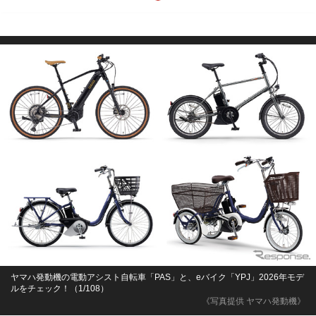
ヤマハ発動機の電動アシスト自転車「PAS」と、eバイク「YPJ」2026年モデ
ルをチェック！（1/108）
《写真提供 ヤマハ発動機》