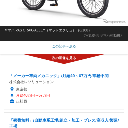
ヤマハ PAS CRAIG ALLEY（マットエクリュ）（6/108）
《写真提供 ヤマハ発動機》
この記事へ戻る
「メーカー車両メカニック」/月給40～67万円/年齢不問
株式会社レソリューション
東京都
月給40万円～67万円
正社員
「寮費無料」/自動車系工場/組立・加工・プレス/高収入/製造/
工場