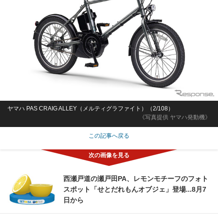
ヤマハ PAS CRAIG ALLEY（メルティグラファイト）（2/108）
《写真提供 ヤマハ発動機》
この記事へ戻る
西瀬戸道の瀬戸田PA、レモンモチーフのフォト
スポット「せとだれもんオブジェ」登場...8月7
日から