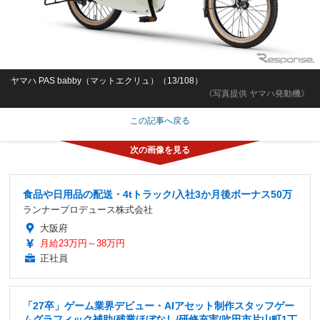
ヤマハ PAS babby（マットエクリュ）（13/108）
《写真提供 ヤマハ発動機》
この記事へ戻る
食品や日用品の配送・4tトラック/入社3か月後ボーナス50万
ランナープロデュース株式会社
大阪府
月給23万円～38万円
正社員
「27卒」ゲーム業界デビュー・AIアセット制作スタッフゲー
ムグラフィック補助/残業ほぼなし/研修充実/吹田市片山町1丁