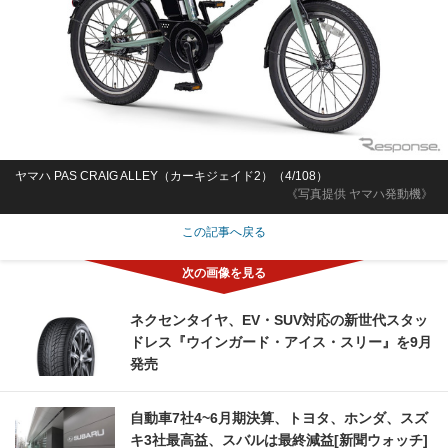
ヤマハ PAS CRAIG ALLEY（カーキジェイド2）（4/108）
《写真提供 ヤマハ発動機》
この記事へ戻る
ネクセンタイヤ、EV・SUV対応の新世代スタッ
ドレス『ウインガード・アイス・スリー』を9月
発売
自動車7社4~6月期決算、トヨタ、ホンダ、スズ
キ3社最高益、スバルは最終減益[新聞ウォッチ]