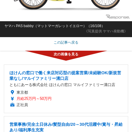
ヤマハ PAS babby（マットマーガレットイエロー）（16/108）
《写真提供 ヤマハ発動機》
この記事へ戻る
ほけんの窓口で働く来店対応型の提案営業/未経験OK/新規営
業なし/マルイファミリー溝口店
ともにあーる株式会社 ほけんの窓口 マルイファミリー溝口店
東京都
月給25万円～50万円
正社員
営業事務/完全土日休み/髪型自由/20～30代活躍中/賞与・昇給
あり/福利厚生充実