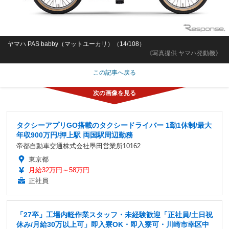
ヤマハ PAS babby（マットユーカリ）（14/108）
《写真提供 ヤマハ発動機》
この記事へ戻る
タクシーアプリGO搭載のタクシードライバー 1勤1休制/最大
年収900万円/押上駅 両国駅周辺勤務
帝都自動車交通株式会社墨田営業所10162
東京都
月給32万円～58万円
正社員
「27卒」工場内軽作業スタッフ・未経験歓迎「正社員/土日祝
休み/月給30万以上可」即入寮OK・即入寮可・川崎市幸区中