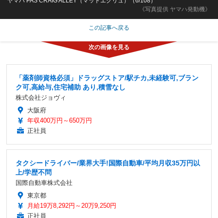
ヤマハ PAS CRAIG ALLEY（マットエクリュ）（6/108）
《写真提供 ヤマハ発動機》
この記事へ戻る
「薬剤師資格必須」ドラッグストア/駅チカ,未経験可,ブラン
ク可,高給与,住宅補助 あり,積雪なし
株式会社ジョヴィ
大阪府
年収400万円～650万円
正社員
タクシードライバー/業界大手!国際自動車/平均月収35万円以
上/学歴不問
国際自動車株式会社
東京都
月給19万8,292円～20万9,250円
正社員