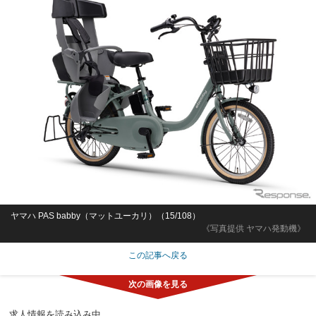
ヤマハ PAS babby（マットユーカリ）（14/108）
《写真提供 ヤマハ発動機》
この記事へ戻る
物流営業所の管理職/資格取得支援/経験者歓迎/昇給あり/交通
費支給
司企業株式会社第一業務室
愛知県
月給25万円～40万円
正社員
「27卒」AI音声・ナレーション動画制作スタッフ・週休2日
制/クリエイタースキル習得/YouTube好き歓迎/横浜市西区高