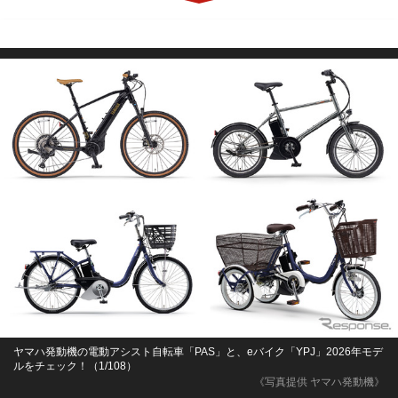
ヤマハ発動機の電動アシスト自転車「PAS」と、eバイク「YPJ」2026年モデ
ルをチェック！（1/108）
《写真提供 ヤマハ発動機》