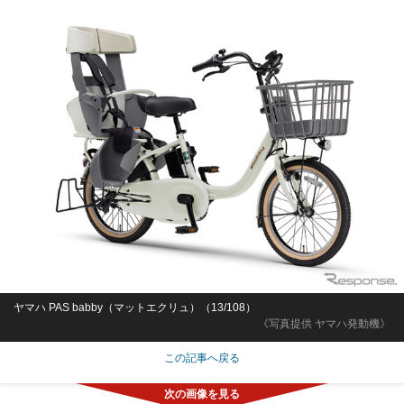
ヤマハ PAS babby（マットエクリュ）（12/108）
《写真提供 ヤマハ発動機》
この記事へ戻る
「27卒」玩具塗装・仕上げスタッフ「正社員」社員食堂あ
り・賞与年2回/未経験歓迎・研修充実
株式会社Meta Sales
愛知県
月給25万9,300円～32万円
正社員