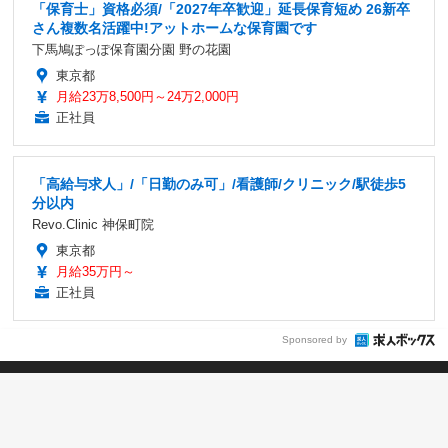
「保育士」資格必須/「2027年卒歓迎」延長保育短め 26新卒
さん複数名活躍中!アットホームな保育園です
下馬鳩ぽっぽ保育園分園 野の花園
東京都
月給23万8,500円～24万2,000円
正社員
「高給与求人」/「日勤のみ可」/看護師/クリニック/駅徒歩5
分以内
Revo.Clinic 神保町院
東京都
月給35万円～
正社員
Sponsored by