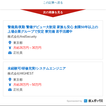
ヤマハ PAS babby（マットユーカリ）（15/108）
《写真提供 ヤマハ発動機》
この記事へ戻る
デジタルコンテンツクリエイター「27卒」IT・デザイン系転
職希望/月給30万以上可・未経験歓迎/川口市栄町2丁目
株式会社ELシステム
埼玉県
月給25万8,900円～32万円
正社員
「27卒」一般事務スタッフ「週休2日制・年間休日125日」髪
型・服装自由/未経験歓迎/名古屋市中区丸の内1丁目
株式会社プロジェクトトリガー