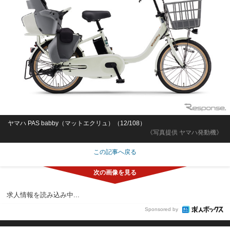
「27卒」AIテストエンジニアゲーム品質検証・未経験歓迎
「正社員/シフト相談可/育休実績あり」IT・ゲーム業界志望/
川崎市幸区中幸町2丁目
株式会社enrich technology
神奈川県
月給20万800円～32万8,100円
正社員
Sponsored by