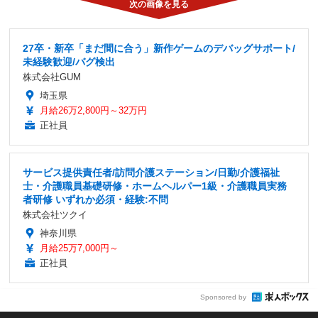
ヤマハ PAS babby（マットマーガレットイエロー）（16/108）
《写真提供 ヤマハ発動機》
この記事へ戻る
警備員/夜勤 警備デビュー大歓迎 家族も安心 創業50年以上の
上場企業グループで安定 寮完備 若手活躍中
株式会社AndSecurity
東京都
月給26万円～30万円
正社員
未経験可/研修充実/システムエンジニア
株式会社HIGHEST
東京都
月給28万円～50万円