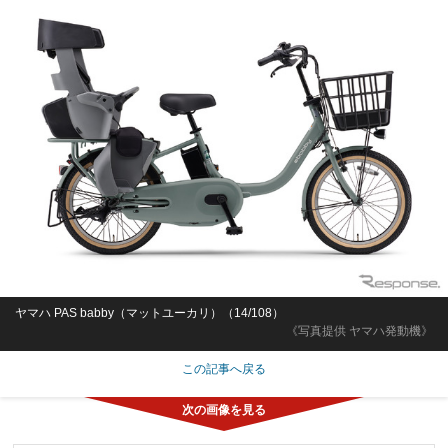
ヤマハ PAS babby（マットエクリュ）（13/108）
《写真提供 ヤマハ発動機》
この記事へ戻る
未経験からなれる人気ゲームのゲームテスター/寮・社宅・家
賃補助あり/資格取得支援あり
株式会社HyBridge
東京都
月給30万円～51万8,000円
正社員
「定員残りわずか!」/未経験採用枠/テストプレイヤー/年間休