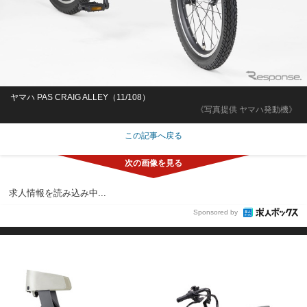
ヤマハ PAS CRAIG ALLEY（11/108）
《写真提供 ヤマハ発動機》
この記事へ戻る
タクシーアプリGO搭載のタクシードライバー 1勤1休制/最大
年収900万円 新三河島駅周辺勤務
帝都自動車交通株式会社日暮里営業所10165
東京都
月給32万円～58万円
正社員