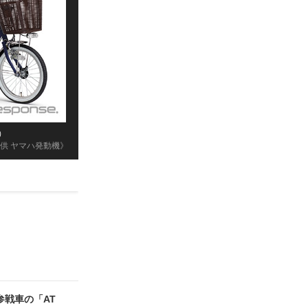
）
供 ヤマハ発動機》
参戦車の「AT