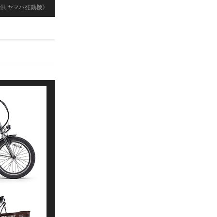
供 ヤマハ発動機》