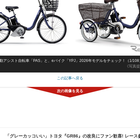
アシスト自転車「PAS」と、eバイク「YPJ」2026年モデルをチェック！（1/108
《写真提
この記事へ戻る
「グレーカッコいい」トヨタ『GR86』の改良にファン歓喜! レース