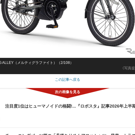
AIG ALLEY（メルティグラファイト）（2/108）
《写真提
この記事へ戻る
注目度1位はヒューマノイドの格闘!...『ロボスタ』記事2026年上半