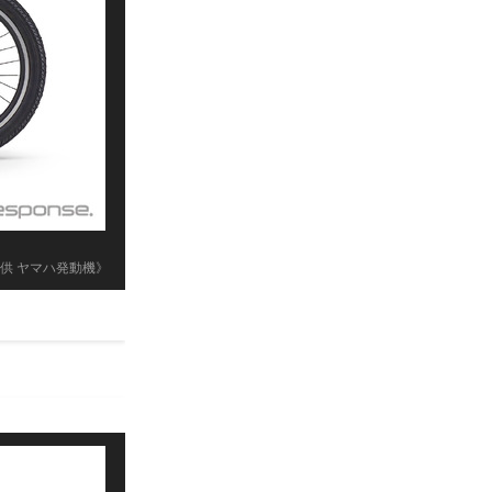
供 ヤマハ発動機》