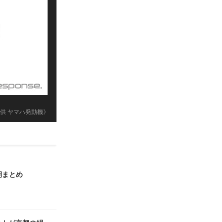
供 ヤマハ発動機》
期まとめ