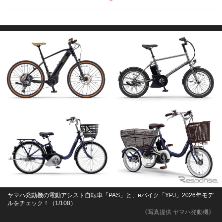
ヤマハ発動機の電動アシスト自転車「PAS」と、eバイク「YPJ」2026年モデ
ルをチェック！（1/108）
《写真提供 ヤマハ発動機》