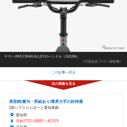
ヤマハ PAS CRAIG ALLEYのハンドル（10/108）
《写真提供 ヤマハ発動機》
この記事へ戻る
美容師/賞与・昇給あり/業界大手の好待遇
QBハウスららぽーと愛知東郷
愛知県
月給27万1,000円～45万円
正社員