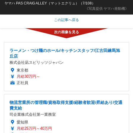
ヤマハ PAS CRAIG ALLEY（マットエクリュ）（7/108）
《写真提供 ヤマハ発動機》
この記事へ戻る
ラーメン・つけ麺のホール/キッチンスタッフ/江古田練馬旭
丘店
株式会社凪スピリッツジャパン
東京都
月給30万円～
正社員
物流営業所の管理職/資格取得支援/経験者歓迎/昇給あり/交通
費支給
司企業株式会社第一業務室
愛知県
月給25万円～40万円