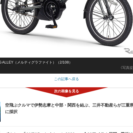
AIG ALLEY（メルティグラファイト）（2/108）
《写真提
この記事へ戻る
空飛ぶクルマで伊勢志摩と中部・関西を結ぶ、三井不動産らが三重
に採択