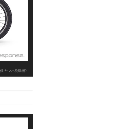
供 ヤマハ発動機》