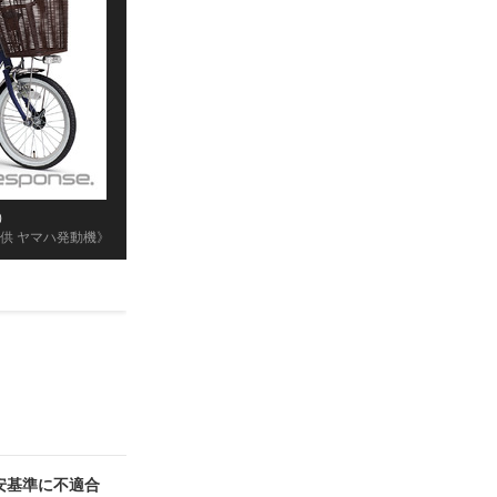
）
供 ヤマハ発動機》
保安基準に不適合