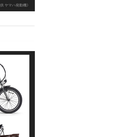
供 ヤマハ発動機》