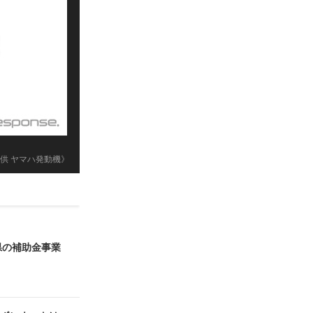
供 ヤマハ発動機》
県の補助金事業