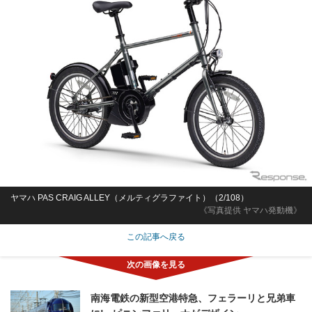
ヤマハ PAS CRAIG ALLEY（メルティグラファイト）（2/108）
《写真提供 ヤマハ発動機》
この記事へ戻る
南海電鉄の新型空港特急、フェラーリと兄弟車