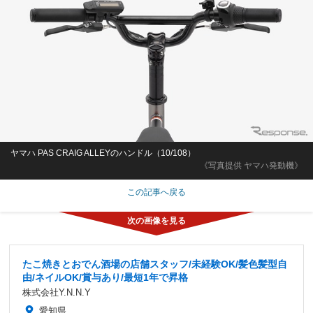
ヤマハ PAS CRAIG ALLEYのハンドル（10/108）
《写真提供 ヤマハ発動機》
この記事へ戻る
たこ焼きとおでん酒場の店舗スタッフ/未経験OK/髪色髪型自
由/ネイルOK/賞与あり/最短1年で昇格
株式会社Y.N.N.Y
愛知県