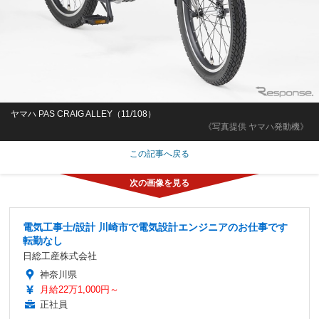
ヤマハ PAS CRAIG ALLEY（11/108）
《写真提供 ヤマハ発動機》
この記事へ戻る
電気工事士/設計 川崎市で電気設計エンジニアのお仕事です
転勤なし
日総工産株式会社
神奈川県
月給22万1,000円～
正社員