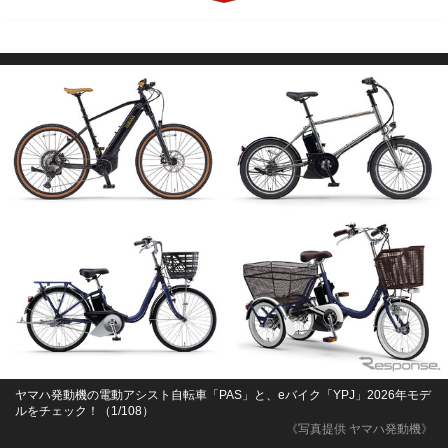
ヤマハ発動機の電動アシスト自転車「PAS」と、eバイク「YPJ」2026年モデ
ルをチェック！（1/108）
《写真提供 ヤマハ発動機》