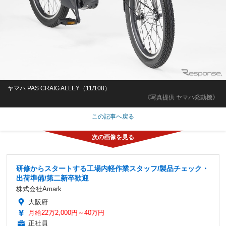
ヤマハ PAS CRAIG ALLEY（11/108）
《写真提供 ヤマハ発動機》
この記事へ戻る
研修からスタートする工場内軽作業スタッフ/製品チェック・
出荷準備/第二新卒歓迎
株式会社Amark
大阪府
月給22万2,000円～40万円
正社員