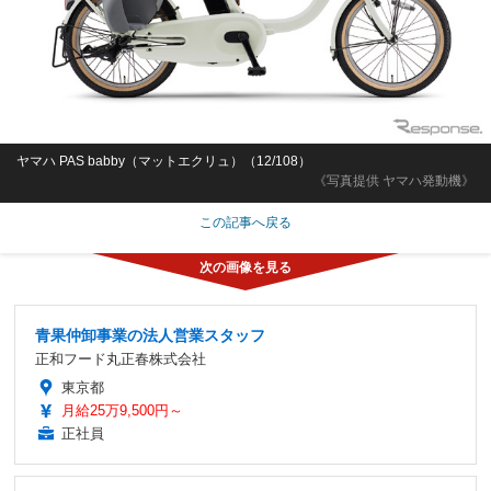
ヤマハ PAS babby（マットエクリュ）（12/108）
《写真提供 ヤマハ発動機》
この記事へ戻る
青果仲卸事業の法人営業スタッフ
正和フード丸正春株式会社
東京都
月給25万9,500円～
正社員