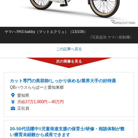
ヤマハ PAS babby（マットエクリュ）（13/108）
《写真提供 ヤマハ発動機》
この記事へ戻る
カット専門の美容師/しっかり休める/業界大手の好待遇
QBハウスららぽーと愛知東郷
愛知県
月給27万1,000円～45万円
正社員
20-50代活躍中!/児童発達支援の保育士/研修・相談体制が整
い療育未経験から成長できます