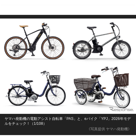
ヤマハ発動機の電動アシスト自転車「PAS」と、eバイク「YPJ」2026年モデ
ルをチェック！（1/108）
《写真提供 ヤマハ発動機》