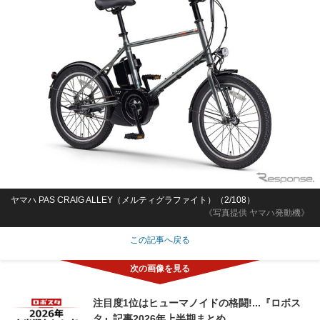
ヤマハ PAS CRAIG ALLEY（メルティグラファイト）（2/108）
《写真提供 ヤマハ発動機》
この記事へ戻る
注目度1位はヒューマノイドの格闘!...『ロボス
タ』記事2026年上半期まとめ