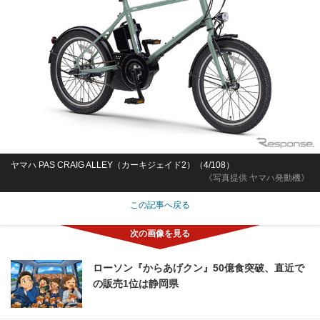
ヤマハ PAS CRAIG ALLEY（カーキジェイド2）（4/108）
《写真提供 ヤマハ発動機》
この記事へ戻る
ローソン『からあげクン』50億食突破、直近で
の販売1位は静岡県