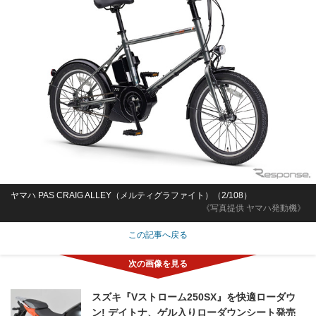
ヤマハ PAS CRAIG ALLEY（メルティグラファイト）（2/108）
《写真提供 ヤマハ発動機》
この記事へ戻る
スズキ『Vストローム250SX』を快適ローダウ
ン! デイトナ、ゲル入りローダウンシート発売