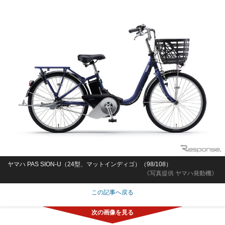
ヤマハ PAS SION-U（24型、マットインディゴ）（98/108）
《写真提供 ヤマハ発動機》
この記事へ戻る