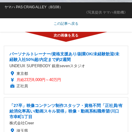
ヤマハ PAS CRAIG ALLEY（8/108）
《写真提供 ヤマハ発動機》
この記事へ戻る
パーソナルトレーナー/資格支援あり/副業OK/未経験歓迎/未
経験入社50%超/内定まで約2週間
UNDEUX SUPERBODY 銀座sevenスタジオ
東京都
月給23万8,000円～40万円
正社員
「27卒」映像コンテンツ制作スタッフ・資格不問「正社員/有
給消化率高い/動画スキル習得」映像・動画系転職希望/川口
市幸町1丁目
株式会社Creer
埼玉県