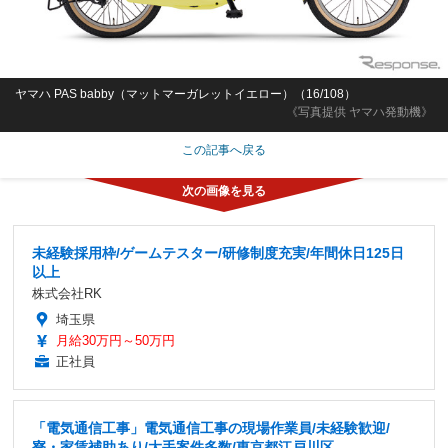
ヤマハ PAS babby（マットマーガレットイエロー）（16/108）
《写真提供 ヤマハ発動機》
この記事へ戻る
未経験採用枠/ゲームテスター/研修制度充実/年間休日125日
以上
株式会社RK
埼玉県
月給30万円～50万円
正社員
「電気通信工事」電気通信工事の現場作業員/未経験歓迎/
寮・家賃補助あり/大手案件多数/東京都江戸川区