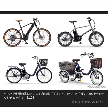
ヤマハ発動機の電動アシスト自転車「PAS」と、eバイク「YPJ」2026年モデ
ルをチェック！（1/108）
《写真提供 ヤマハ発動機》