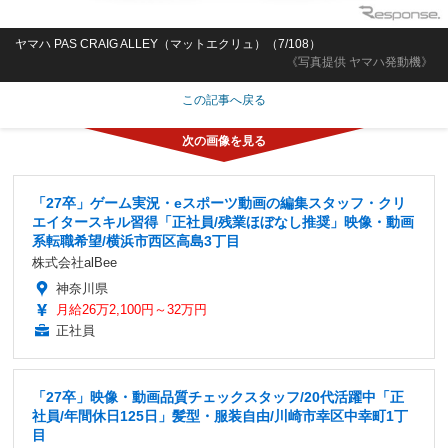
ヤマハ PAS CRAIG ALLEY（マットエクリュ）（7/108）
《写真提供 ヤマハ発動機》
この記事へ戻る
「27卒」ゲーム実況・eスポーツ動画の編集スタッフ・クリ
エイタースキル習得「正社員/残業ほぼなし推奨」映像・動画
系転職希望/横浜市西区高島3丁目
株式会社alBee
神奈川県
月給26万2,100円～32万円
正社員
「27卒」映像・動画品質チェックスタッフ/20代活躍中「正
社員/年間休日125日」髪型・服装自由/川崎市幸区中幸町1丁
目