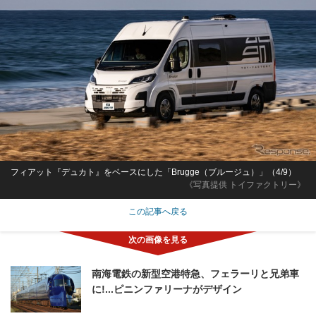
フィアット『デュカト』をベースにした「Brugge（ブルージュ）」（4/9）
《写真提供 トイファクトリー》
この記事へ戻る
南海電鉄の新型空港特急、フェラーリと兄弟車
に!...ピニンファリーナがデザイン