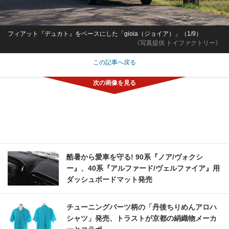
フィアット『デュカト』をベースにした「gioia（ジョイア）」（1/9）
《写真提供 トイファクトリー》
この記事へ戻る
酷暑から愛車を守る! 90系『ノア/ヴォクシ
ー』、40系『アルファード/ヴェルファイア』用
ダッシュボードマット発売
チューニングパーツ柄の「丹後ちりめんアロハ
シャツ」発売、トラストが京都の絹織物メーカ