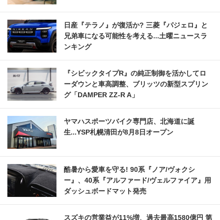
日産『テラノ』が復活か? 三菱『パジェロ』と
兄弟車になる可能性を考える...土曜ニュースラ
ンキング
『シビックタイプR』の純正制御を活かしてロ
ーダウンと車高調整、ブリッツの新型スプリン
グ「DAMPER ZZ-R A」
ヤマハスポーツバイク専門店、北海道に誕
生...YSP札幌清田が8月8日オープン
酷暑から愛車を守る! 90系『ノア/ヴォクシ
ー』、40系『アルファード/ヴェルファイア』用
ダッシュボードマット発売
スズキの営業益が11%増、過去最高1580億円 第