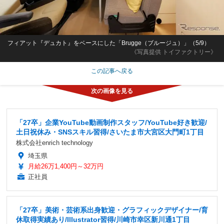
フィアット『デュカト』をベースにした「Brugge（ブルージュ）」（5/9）
《写真提供 トイファクトリー》
この記事へ戻る
「27卒」企業YouTube動画制作スタッフ/YouTube好き歓迎/
土日祝休み・SNSスキル習得/さいたま市大宮区大門町1丁目
株式会社enrich technology
埼玉県
月給26万1,400円～32万円
正社員
「27卒」美術・芸術系出身歓迎・グラフィックデザイナー/育
休取得実績あり/Illustrator習得/川崎市幸区新川通1丁目