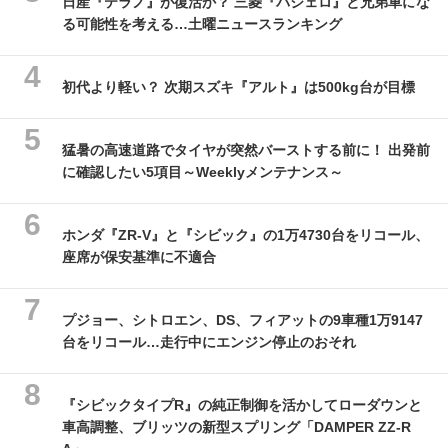
日産『テラノ』が復活か？ 三菱『パジェロ』と兄弟車にな
る可能性を考える…土曜ニュースランキング
初代より軽い？ 次期スズキ『アルト』は500kg台が目標
猛暑の高速道路でタイヤが突然バーストする前に！ 出発前
に確認したい5項目～Weeklyメンテナンス～
ホンダ『ZR-V』と『シビック』の1万4730台をリコール、
座席が保安基準に不適合
プジョー、シトロエン、DS、フィアットの9車種1万9147
台をリコール…走行中にエンジン停止のおそれ
『シビックタイプR』の純正制御を活かしてローダウンと
車高調整、ブリッツの新型スプリング「DAMPER ZZ-R