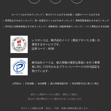
カーリースおすすめランキング
車のサブスクおすすめ比較
短期カーリースおすすめ
車買取おすすめランキング
車一括査定サイトおすすめランキング
廃車買取業者おすすめランキング
20代向け自動車保険おすすめランキング
保険料安い自動車保険ランキング
バイク買取おすすめ比較
レスポンスは、株式会社イード（東証グロース上場）の
運営するサービスです。
証券コード：6038
株式会社イードは、個人情報の適切な取扱いを行う事業
者に対して付与されるプライバシーマークの付与認定を
受けています。
お問合せ
広告掲載
会社概要
個人情報保護方針
特定商取引法に基づく表記
紹介した商品/サービスを購入、契約した場合に、
売上の一部が弊社サイトに還元されることがあります。
当サイトに掲載の記事・見出し・写真・画像の無断転載を禁じます。