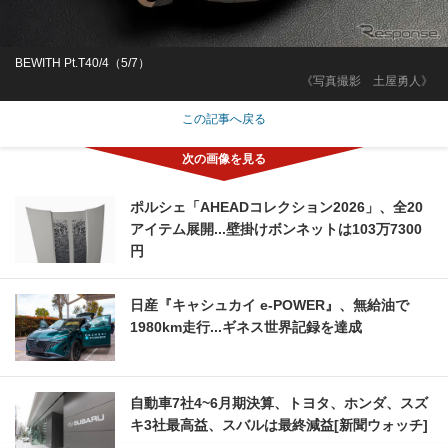
BEWITH Pt.T40/4（5/7）
《写真撮影 土屋勇人》
この記事へ戻る
ポルシェ「AHEADコレクション2026」、全20
アイテム展開...壁掛けボンネットは103万7300
円
日産『キャシュカイ e-POWER』、無給油で
1980km走行...ギネス世界記録を達成
自動車7社4~6月期決算、トヨタ、ホンダ、スズ
キ3社最高益、スバルは最終減益[新聞ウォッチ]