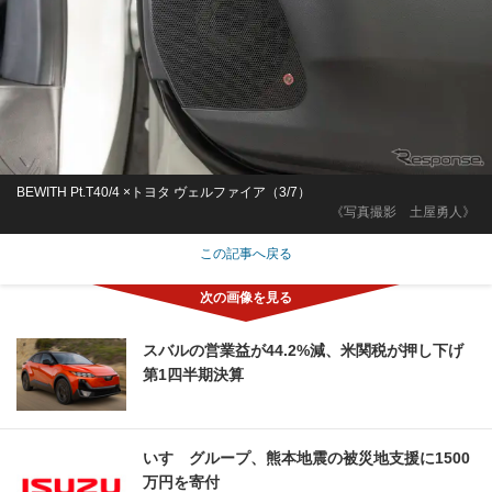
BEWITH Pt.T40/4 ×トヨタ ヴェルファイア（3/7）
《写真撮影 土屋勇人》
この記事へ戻る
スバルの営業益が44.2%減、米関税が押し下げ
第1四半期決算
いすゞグループ、熊本地震の被災地支援に1500
万円を寄付