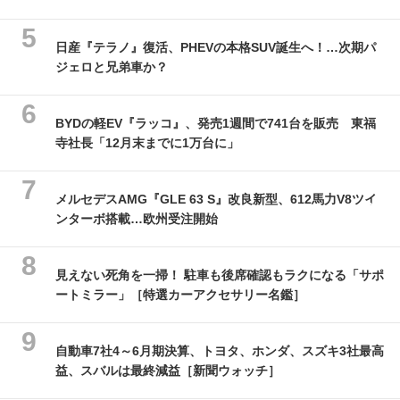
日産『テラノ』復活、PHEVの本格SUV誕生へ！…次期パ
ジェロと兄弟車か？
BYDの軽EV『ラッコ』、発売1週間で741台を販売 東福
寺社長「12月末までに1万台に」
メルセデスAMG『GLE 63 S』改良新型、612馬力V8ツイ
ンターボ搭載…欧州受注開始
見えない死角を一掃！ 駐車も後席確認もラクになる「サポ
ートミラー」［特選カーアクセサリー名鑑］
自動車7社4～6月期決算、トヨタ、ホンダ、スズキ3社最高
益、スバルは最終減益［新聞ウォッチ］