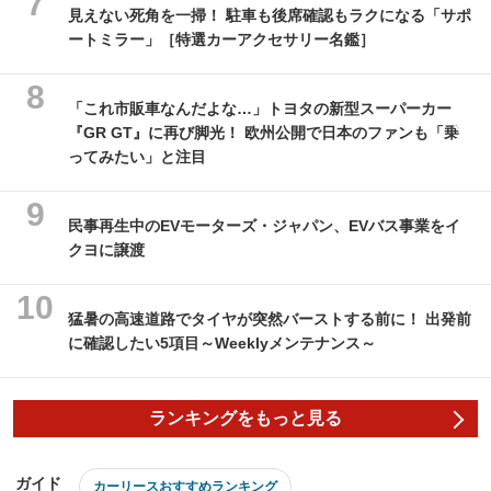
見えない死角を一掃！ 駐車も後席確認もラクになる「サポ
ートミラー」［特選カーアクセサリー名鑑］
「これ市販車なんだよな…」トヨタの新型スーパーカー
『GR GT』に再び脚光！ 欧州公開で日本のファンも「乗
ってみたい」と注目
民事再生中のEVモーターズ・ジャパン、EVバス事業をイ
クヨに譲渡
猛暑の高速道路でタイヤが突然バーストする前に！ 出発前
に確認したい5項目～Weeklyメンテナンス～
ランキングをもっと見る
ガイド
カーリースおすすめランキング