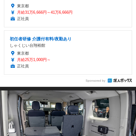
東京都
月給31万6,666円～41万6,666円
正社員
初任者研修 介護付有料/夜勤あり
しゃくじい台翔裕館
東京都
月給25万1,000円～
正社員
Sponsored by