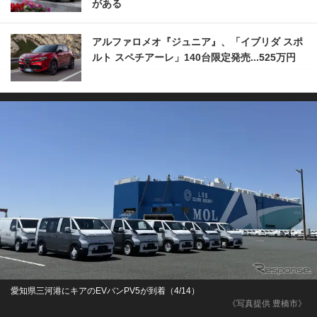
がある
アルファロメオ『ジュニア』、「イブリダ スポ
ルト スペチアーレ」140台限定発売...525万円
愛知県三河港にキアのEVバンPV5が到着（4/14）
《写真提供 豊橋市》