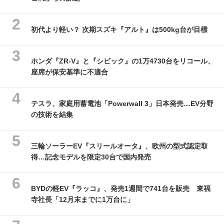
初代より軽い？ 次期スズキ『アルト』は500kg台が目標
ホンダ『ZR-V』と『シビック』の1万4730台をリコール、
座席が保安基準に不適合
テスラ、家庭用蓄電池「Powerwall 3」日本発売…EV分野
の技術を結集
三輪ソーラーEV『スリールオータ』、欧州の型式認定取
得…記念モデルを限定30台で国内発売
BYDの軽EV『ラッコ』、発売1週間で741台を販売 東福
寺社長「12月末までに1万台に」