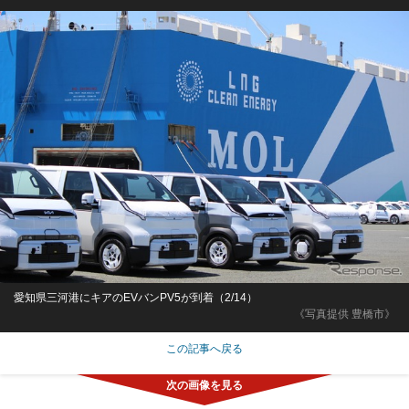
愛知県三河港にキアのEVバンPV5が到着（2/14）
《写真提供 豊橋市》
この記事へ戻る