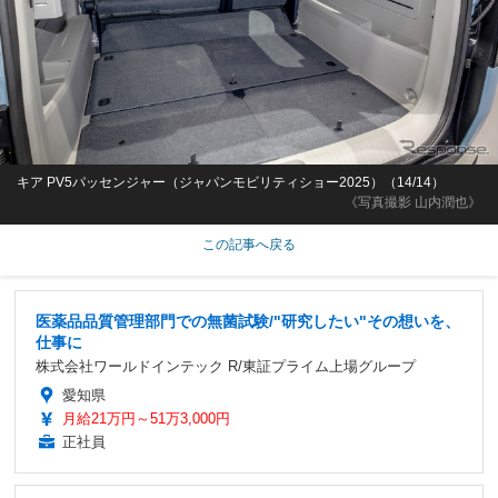
キア PV5パッセンジャー（ジャパンモビリティショー2025）（14/14）
《写真撮影 山内潤也》
この記事へ戻る
医薬品品質管理部門での無菌試験/"研究したい"その想いを、
仕事に
株式会社ワールドインテック R/東証プライム上場グループ
愛知県
月給21万円～51万3,000円
正社員