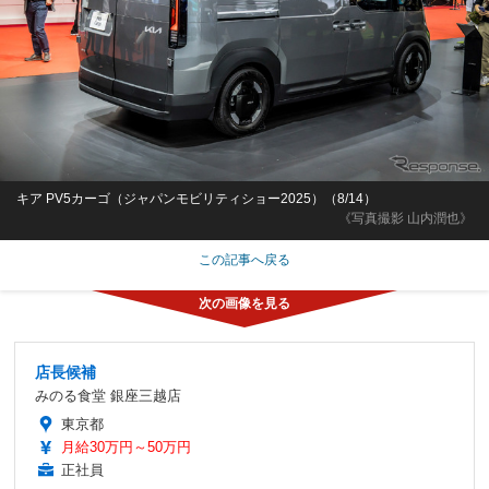
キア PV5カーゴ（ジャパンモビリティショー2025）（8/14）
《写真撮影 山内潤也》
この記事へ戻る
店長候補
みのる食堂 銀座三越店
東京都
月給30万円～50万円
正社員