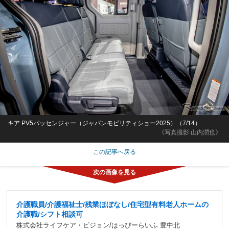
キア PV5パッセンジャー（ジャパンモビリティショー2025）（7/14）
《写真撮影 山内潤也》
この記事へ戻る
介護職員/介護福祉士/残業ほぼなし/住宅型有料老人ホームの
介護職/シフト相談可
株式会社ライフケア・ビジョン/はっぴーらいふ 豊中北