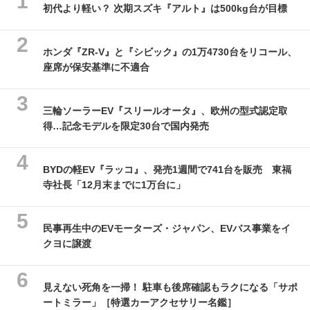
初代より軽い？ 次期スズキ『アルト』は500kg台が目標
ホンダ『ZR-V』と『シビック』の1万4730台をリコール、
座席が保安基準に不適合
三輪ソーラーEV『スリールオータ』、欧州の型式認定取
得…記念モデルを限定30台で国内発売
BYDの軽EV『ラッコ』、発売1週間で741台を販売 東福
寺社長「12月末までに1万台に」
民事再生中のEVモーターズ・ジャパン、EVバス事業をイ
クヨに譲渡
見えない死角を一掃！ 駐車も後席確認もラクになる「サポ
ートミラー」［特選カーアクセサリー名鑑］