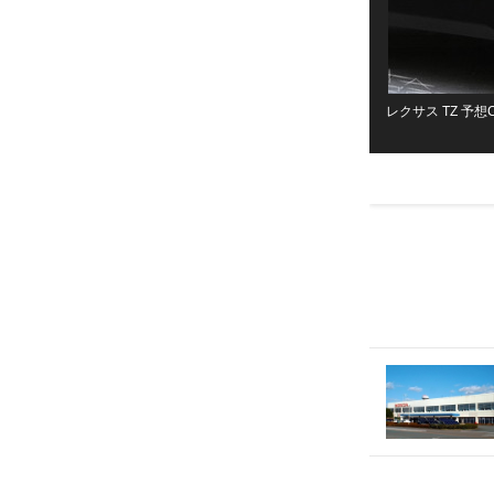
レクサス TZ 予想C