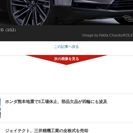
G（1/12）
《image by Nikita Chuicko/KO
この記事へ戻る
ホンダ熊本地震で3工場休止、部品欠品が四輪にも波及
ジェイテクト、三井精機工業の全株式を売却