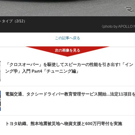
トタイプ（2/12）
《photo by APOLLO
この記事へ戻る
「クロスオーバー」を駆使してスピーカーの性能を引き出す!「イン
ング学」入門 Part4「チューニング編」
電脳交通、タクシードライバー教育管理サービス開始...法定11項目
トヨタ紡織、熊本地震被災地へ物資支援と600万円寄付を実施