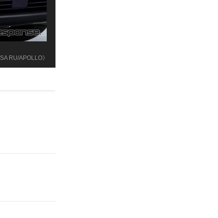
LESA RU/APOLLO》