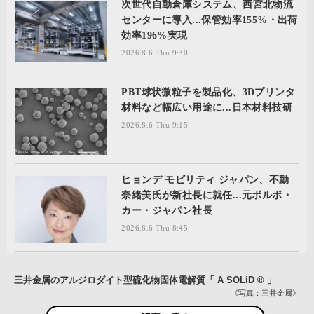
次世代自動倉庫システム、西宮北物流
センターに導入...保管効率155%・出荷
効率196%実現
2026.8.6 Thu 9:30
PBT球状微粒子を製品化、3Dプリンタ
材料など幅広い用途に...日本材料技研
2026.8.6 Thu 9:15
ヒョンデ モビリティ ジャパン、不動
奈緒美氏が新社長に就任...元ボルボ・
カー・ジャパン社長
2026.8.6 Thu 8:45
三井金属のアルジロダイト型硫化物固体電解質「 A SOLiD ® 」
《写真：三井金属》