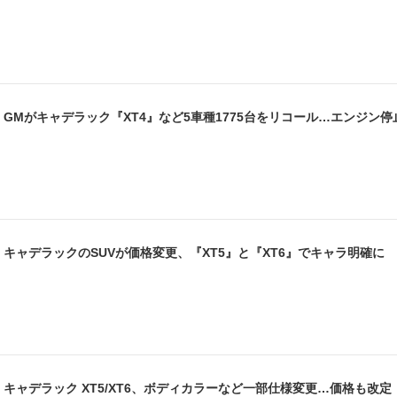
GMがキャデラック『XT4』など5車種1775台をリコール…エンジン
キャデラックのSUVが価格変更、『XT5』と『XT6』でキャラ明確に
キャデラック XT5/XT6、ボディカラーなど一部仕様変更…価格も改定