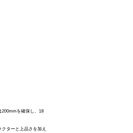
00mmを確保し、18
。
ラクターと上品さを加え