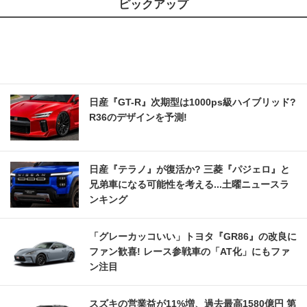
ピックアップ
日産『GT-R』次期型は1000ps級ハイブリッド?
R36のデザインを予測!
日産『テラノ』が復活か? 三菱『パジェロ』と
兄弟車になる可能性を考える...土曜ニュースラ
ンキング
「グレーカッコいい」トヨタ『GR86』の改良に
ファン歓喜! レース参戦車の「AT化」にもファ
ン注目
スズキの営業益が11%増、過去最高1580億円 第