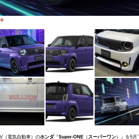
 枚
V（電気自動車）の
ホンダ
『
Super-ONE
（
スーパーワン
）』を5月