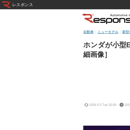
レスポンス
自動車
ニューモデル
新型
ホンダが小型
細画像］
2026.5.5 Tue 20:00
202