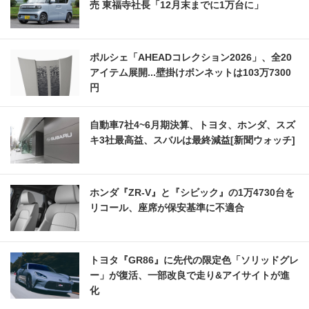
売 東福寺社長「12月末までに1万台に」
ポルシェ「AHEADコレクション2026」、全20
アイテム展開...壁掛けボンネットは103万7300
円
自動車7社4~6月期決算、トヨタ、ホンダ、スズ
キ3社最高益、スバルは最終減益[新聞ウォッチ]
ホンダ『ZR-V』と『シビック』の1万4730台を
リコール、座席が保安基準に不適合
トヨタ『GR86』に先代の限定色「ソリッドグレ
ー」が復活、一部改良で走り&アイサイトが進
化