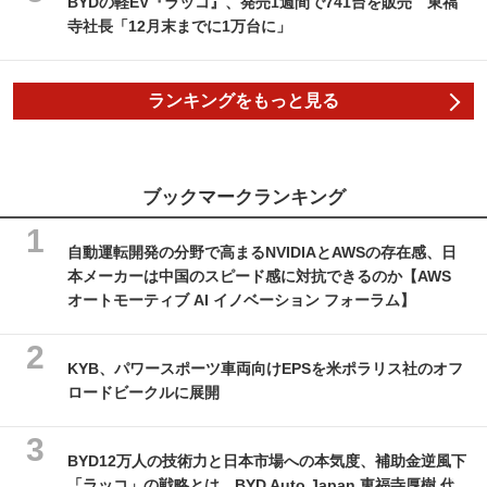
BYDの軽EV『ラッコ』、発売1週間で741台を販売 東福
寺社長「12月末までに1万台に」
ランキングをもっと見る
ブックマークランキング
自動運転開発の分野で高まるNVIDIAとAWSの存在感、日
本メーカーは中国のスピード感に対抗できるのか【AWS
オートモーティブ AI イノベーション フォーラム】
KYB、パワースポーツ車両向けEPSを米ポラリス社のオフ
ロードビークルに展開
BYD12万人の技術力と日本市場への本気度、補助金逆風下
「ラッコ」の戦略とは…BYD Auto Japan 東福寺厚樹 代