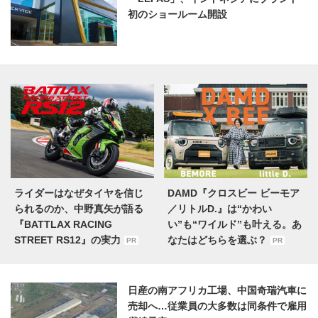
初のショールーム開設
ライダーはなぜタイヤを信じ
DAMD『クロスビー ビーモア
られるのか、中野真矢が語る
／リトルD.』は“かわい
『BATTLAX RACING
い”も“ワイルド”も叶える。あ
STREET RS12』の実力
なたはどちらを選ぶ？
PR
PR
日産の南アフリカ工場、中国奇瑞汽車に
売却へ…従業員の大多数は同条件で雇用