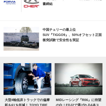
書締結
中国チェリーの最上位
SUV『TIGGO9』、50%オフセット正面
衝突試験で安全性を実証
大型4軸低床トラックでの偏摩
MIDレーシング『R06』に待望
耗を61％低減！ TOYO TIRE
の白！FDJ2で選ばれる6本ス