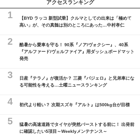
アクセスランキング
【BYD ラッコ 新型試乗】クルマとしての出来は「極めて
高い」が、その真髄は別のところにあった…中村孝仁
酷暑から愛車を守る！ 90系『ノア/ヴォクシー』、40系
『アルファード/ヴェルファイア』用ダッシュボードマット
発売
日産『テラノ』が復活か？ 三菱『パジェロ』と兄弟車にな
る可能性を考える…土曜ニュースランキング
初代より軽い？ 次期スズキ『アルト』は500kg台が目標
猛暑の高速道路でタイヤが突然バーストする前に！ 出発前
に確認したい5項目～Weeklyメンテナンス～