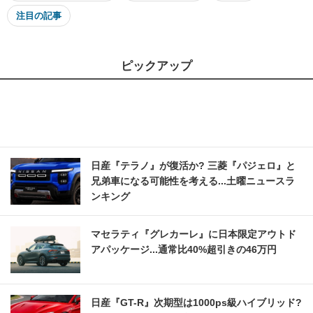
注目の記事
ピックアップ
日産『テラノ』が復活か? 三菱『パジェロ』と
兄弟車になる可能性を考える...土曜ニュースラ
ンキング
マセラティ『グレカーレ』に日本限定アウトド
アパッケージ...通常比40%超引きの46万円
日産『GT-R』次期型は1000ps級ハイブリッド?