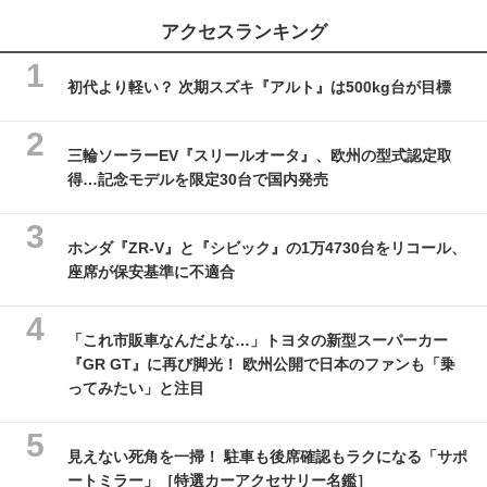
アクセスランキング
初代より軽い？ 次期スズキ『アルト』は500kg台が目標
三輪ソーラーEV『スリールオータ』、欧州の型式認定取
得…記念モデルを限定30台で国内発売
ホンダ『ZR-V』と『シビック』の1万4730台をリコール、
座席が保安基準に不適合
「これ市販車なんだよな…」トヨタの新型スーパーカー
『GR GT』に再び脚光！ 欧州公開で日本のファンも「乗
ってみたい」と注目
見えない死角を一掃！ 駐車も後席確認もラクになる「サポ
ートミラー」［特選カーアクセサリー名鑑］