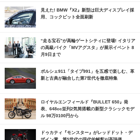
見えた! BMW『X2』新型は巨大ディスプレイ採
用、コックピット全面刷新
“走る宝石”が高輪ゲートシティに登場! イタリア
の高級バイク「MVアグスタ」が展示イベント 8
月9日まで
ポルシェ911「タイプ991」を五感で楽しむ、革
新と古典が融合した第7世代を徹底特集
ロイヤルエンフィールド『BULLET 650』発
表、648cc並列2気筒搭載の新型クラシックモデ
ル 98万0100円から
ドゥカティ『モンスター』がレッドドット・デ
ザイン賞、第5世代の現代的解釈が高評価