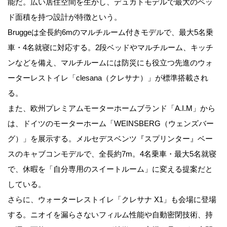
能だ。広い居住空間を生かし、デュカトモデルで最大のベッ
ド面積を持つ設計が特徴という。
Bruggeは全長約6mのマルチルーム付きモデルで、最大5名乗
車・4名就寝に対応する。2段ベッドやマルチルーム、キッチ
ンなどを備え、マルチルームには防災にも役立つ先進のウォ
ーターレストイレ「clesana（クレサナ）」が標準搭載され
る。
また、欧州プレミアムモーターホームブランド「A.I.M」から
は、ドイツのモーターホーム「WEINSBERG（ウェンズバー
グ）」を展示する。メルセデスベンツ『スプリンター』ベー
スのキャブコンモデルで、全長約7m。4名乗車・最大5名就寝
で、休暇を「自分専用のスイートルーム」に変える提案だと
している。
さらに、ウォーターレストイレ「クレサナ X1」も会場に登場
する。ニオイを漏らさないフィルム性能や自動密閉技術、持