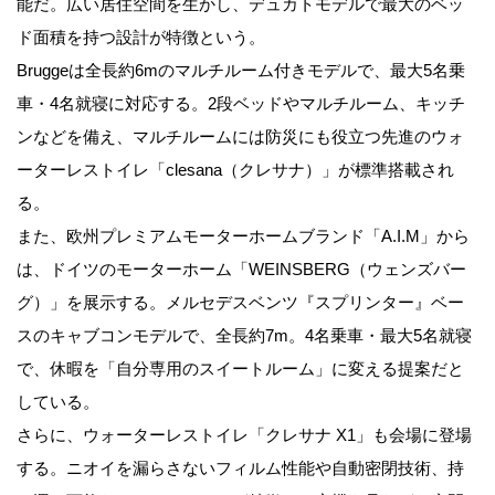
能だ。広い居住空間を生かし、デュカトモデルで最大のベッ
ド面積を持つ設計が特徴という。
Bruggeは全長約6mのマルチルーム付きモデルで、最大5名乗
車・4名就寝に対応する。2段ベッドやマルチルーム、キッチ
ンなどを備え、マルチルームには防災にも役立つ先進のウォ
ーターレストイレ「clesana（クレサナ）」が標準搭載され
る。
また、欧州プレミアムモーターホームブランド「A.I.M」から
は、ドイツのモーターホーム「WEINSBERG（ウェンズバー
グ）」を展示する。メルセデスベンツ『スプリンター』ベー
スのキャブコンモデルで、全長約7m。4名乗車・最大5名就寝
で、休暇を「自分専用のスイートルーム」に変える提案だと
している。
さらに、ウォーターレストイレ「クレサナ X1」も会場に登場
する。ニオイを漏らさないフィルム性能や自動密閉技術、持