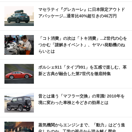
マセラティ『グレカーレ』に日本限定アウトド
アパッケージ...通常比40%超引きの46万円
「コト消費」の次は「トキ消費」...Z世代の心を
つかむ「謎解きイベント」、ヤマハ発動機のね
らいとは
ポルシェ911「タイプ991」を五感で楽しむ、革
新と古典が融合した第7世代を徹底特集
昔とは違う「マフラー交換」の常識! 2010年を
境に変わった車検と今どきの効果とは
蒸気機関からエンジンまで、「動力」はどう進
化したのか...工学の視点から読み解く歴史