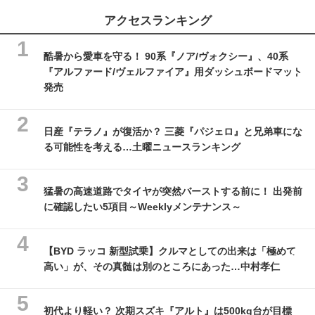
アクセスランキング
酷暑から愛車を守る！ 90系『ノア/ヴォクシー』、40系
『アルファード/ヴェルファイア』用ダッシュボードマット
発売
日産『テラノ』が復活か？ 三菱『パジェロ』と兄弟車にな
る可能性を考える…土曜ニュースランキング
猛暑の高速道路でタイヤが突然バーストする前に！ 出発前
に確認したい5項目～Weeklyメンテナンス～
【BYD ラッコ 新型試乗】クルマとしての出来は「極めて
高い」が、その真髄は別のところにあった…中村孝仁
初代より軽い？ 次期スズキ『アルト』は500kg台が目標