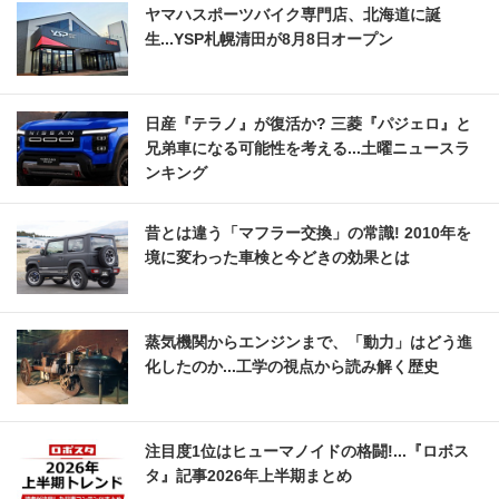
ヤマハスポーツバイク専門店、北海道に誕
生...YSP札幌清田が8月8日オープン
日産『テラノ』が復活か? 三菱『パジェロ』と
兄弟車になる可能性を考える...土曜ニュースラ
ンキング
昔とは違う「マフラー交換」の常識! 2010年を
境に変わった車検と今どきの効果とは
蒸気機関からエンジンまで、「動力」はどう進
化したのか...工学の視点から読み解く歴史
注目度1位はヒューマノイドの格闘!...『ロボス
タ』記事2026年上半期まとめ