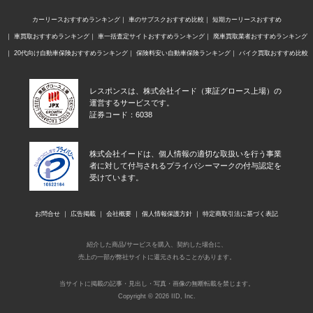
カーリースおすすめランキング
車のサブスクおすすめ比較
短期カーリースおすすめ
車買取おすすめランキング
車一括査定サイトおすすめランキング
廃車買取業者おすすめランキング
20代向け自動車保険おすすめランキング
保険料安い自動車保険ランキング
バイク買取おすすめ比較
レスポンスは、株式会社イード（東証グロース上場）の
運営するサービスです。
証券コード：6038
株式会社イードは、個人情報の適切な取扱いを行う事業
者に対して付与されるプライバシーマークの付与認定を
受けています。
お問合せ
広告掲載
会社概要
個人情報保護方針
特定商取引法に基づく表記
紹介した商品/サービスを購入、契約した場合に、
売上の一部が弊社サイトに還元されることがあります。
当サイトに掲載の記事・見出し・写真・画像の無断転載を禁じます。
Copyright © 2026 IID, Inc.