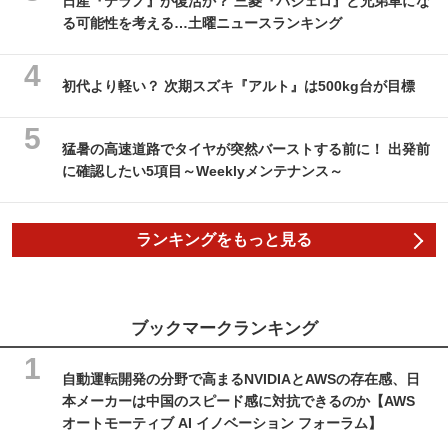
日産『テラノ』が復活か？ 三菱『パジェロ』と兄弟車にな
る可能性を考える…土曜ニュースランキング
初代より軽い？ 次期スズキ『アルト』は500kg台が目標
猛暑の高速道路でタイヤが突然バーストする前に！ 出発前
に確認したい5項目～Weeklyメンテナンス～
ランキングをもっと見る
ブックマークランキング
自動運転開発の分野で高まるNVIDIAとAWSの存在感、日
本メーカーは中国のスピード感に対抗できるのか【AWS
オートモーティブ AI イノベーション フォーラム】