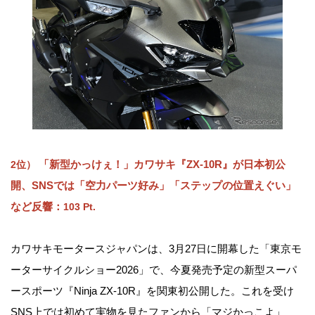
「新型かっけぇ！」カワサキ『ZX-10R』が日本初公
2位）
開、SNSでは「空力パーツ好み」「ステップの位置えぐい」
など反響：
103 Pt.
カワサキモータースジャパンは、3月27日に開幕した「東京モ
ーターサイクルショー2026」で、今夏発売予定の新型スーパ
ースポーツ『Ninja ZX-10R』を関東初公開した。これを受け
SNS上では初めて実物を見たファンから「マジかっこよ」