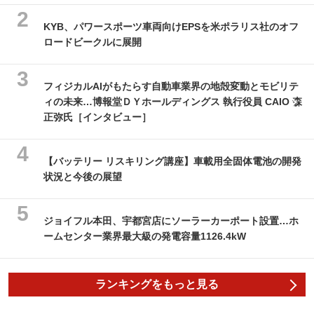
KYB、パワースポーツ車両向けEPSを米ポラリス社のオフ
ロードビークルに展開
フィジカルAIがもたらす自動車業界の地殻変動とモビリテ
ィの未来…博報堂ＤＹホールディングス 執行役員 CAIO 森
正弥氏［インタビュー］
【バッテリー リスキリング講座】車載用全固体電池の開発
状況と今後の展望
ジョイフル本田、宇都宮店にソーラーカーポート設置…ホ
ームセンター業界最大級の発電容量1126.4kW
ランキングをもっと見る