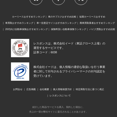
カーリースおすすめランキング
車のサブスクおすすめ比較
短期カーリースおすすめ
車買取おすすめランキング
車一括査定サイトおすすめランキング
廃車買取業者おすすめランキング
20代向け自動車保険おすすめランキング
保険料安い自動車保険ランキング
バイク買取おすすめ比較
レスポンスは、株式会社イード（東証グロース上場）の
運営するサービスです。
証券コード：6038
株式会社イードは、個人情報の適切な取扱いを行う事業
者に対して付与されるプライバシーマークの付与認定を
受けています。
お問合せ
広告掲載
会社概要
個人情報保護方針
特定商取引法に基づく表記
レスポンスについて
紹介した商品/サービスを購入、契約した場合に、
売上の一部が弊社サイトに還元されることがあります。