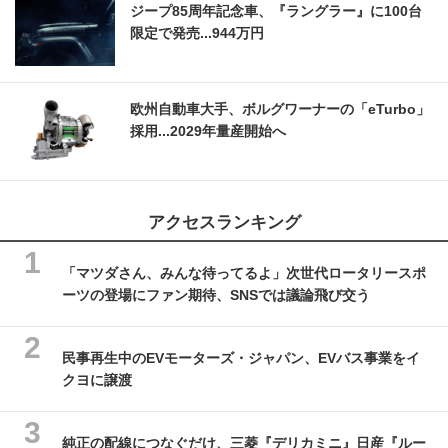
ジープ85周年記念車、『ラングラー』に100台
限定で発売...944万円
欧州自動車大手、ボルグワーナーの「eTurbo」
採用...2029年量産開始へ
アクセスランキング
「マツダさん、みんな待ってるよ」次世代ロータリースポ
ーツの登場にファン期待、SNSでは議論飛び交う
民事再生中のEVモーターズ・ジャパン、EVバス事業をイ
クヨに譲渡
純正の配線につなぐだけ、三菱『デリカミニ』日産『ルー