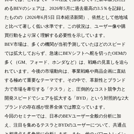
めるBEVのシェアは、2026年5月に過去最高の3.5％を記録し
たものの（2026年6月5日 日本経済新聞）、依然として他地域
と比べて著しく低い水準です。この状況は、ユーザー像や購
買行動をより深く理解する必要性を示しています。
BEV市場は、多くの機関が当初予測していたほどのスピード
では拡大しておらず、急速にBEVシフトへ舵を切ったOEMの
多く（GM、フォード、ホンダなど）は、戦略の見直しを迫ら
れています。今後の市場動向は、事業戦略や商品企画に直結
する極めて重要なテーマです。その中で、革新性とブランド
力で市場を牽引する「テスラ」と、圧倒的なコスト競争力と
開発スピードでシェアを拡大する「BYD」という対照的な2大
ブランドの存在感が世界全体では際立っています。
今回のセミナーでは、日本のBEVユーザー全般の分析に加
え、注目を集めるテスラとBYDのユーザーについて、共通点
と相違点を多角的に分析します。また、他のパワートレイン