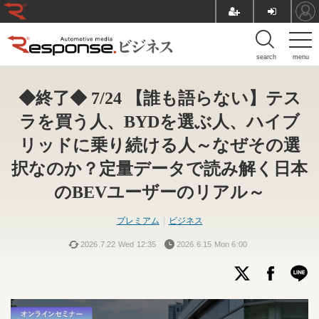
search
menu
◆終了◆ 7/24 【誰も語らない】テス
ラを買う人、BYDを選ぶ人、ハイブ
リッドに乗り続ける人～なぜその選
択なのか？定量データで読み解く日本
のBEVユーザーのリアル～
プレミアム
ビジネス
2026.7.22 Wed 12:35
2026.6.15 Mon 6:00