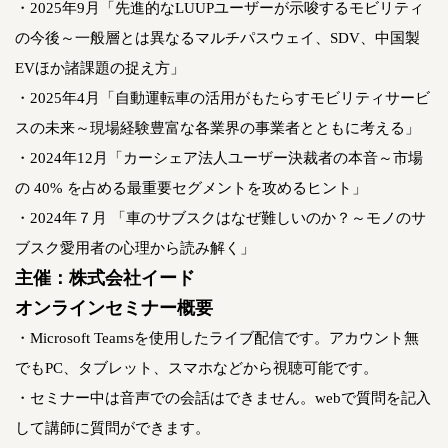
・2025年9月「先進的なLUUPユーザーが示唆するモビリティ
の今後～一般層とは異なるマルチパスウェイ、SDV、中国製
EVほか諸課題の捉え方」
・2025年4月「自動運転車の活用がもたらすモビリティサービ
スの未来～現場経験豊富な各業界の事業者とともに考える」
・2024年12月「カーシェア法人ユーザー決裁者の本音～市場
の 40% を占める最重要セグメントを攻めるヒント」
・2024年７月 「車のサブスクはなぜ難しいのか？～モノのサ
ブスク愛用者の心理から読み解く」
主催：株式会社イード
オンラインセミナー概要
・Microsoft Teamsを使用したライブ配信です。アカウント無
でもPC、タブレット、スマホなどから視聴可能です。
・セミナー中は音声での会話はできません。webで質問を記入
して講師に質問ができます。