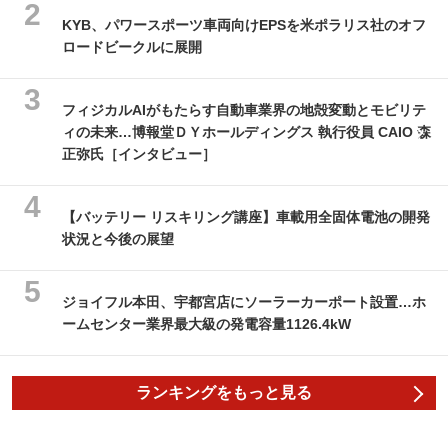
KYB、パワースポーツ車両向けEPSを米ポラリス社のオフ
ロードビークルに展開
フィジカルAIがもたらす自動車業界の地殻変動とモビリテ
ィの未来…博報堂ＤＹホールディングス 執行役員 CAIO 森
正弥氏［インタビュー］
【バッテリー リスキリング講座】車載用全固体電池の開発
状況と今後の展望
ジョイフル本田、宇都宮店にソーラーカーポート設置…ホ
ームセンター業界最大級の発電容量1126.4kW
ランキングをもっと見る