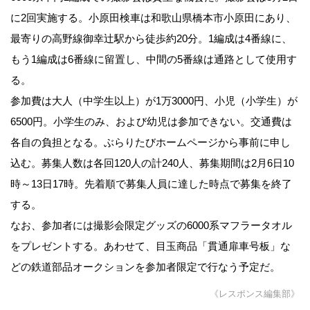
に2回実施する。小原田検車は和歌山県橋本市小原田にあり、
最寄りの高野線御幸辻駅から徒歩約20分。1編成は4番線に、
もう1編成は6番線に留置し、中間の5番線は通路として使用す
る。
参加費は大人（中学生以上）が1万3000円、小児（小学生）が
6500円。小学生のみ、および幼児は参加できない。交通費は
各自の負担となる。ぶらりたびホームページから事前に申し
込む。募集人数は各回120人の計240人、募集期間は2月6日10
時～13日17時。先着順で募集人員に達した時点で募集を終了
する。
なお、参加者には撮影会限定グッズの6000系マフラータオル
をプレゼントする。あわせて、目玉商品「貫通扉車号板」な
どの鉄道部品オークションを参加者限定で行なう予定だ。
《レスポンス編集部》