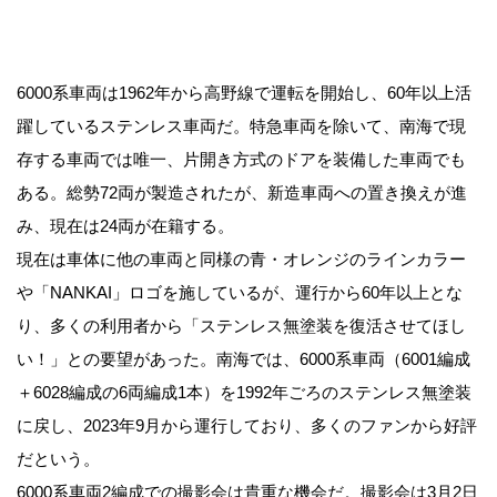
6000系車両は1962年から高野線で運転を開始し、60年以上活
躍しているステンレス車両だ。特急車両を除いて、南海で現
存する車両では唯一、片開き方式のドアを装備した車両でも
ある。総勢72両が製造されたが、新造車両への置き換えが進
み、現在は24両が在籍する。
現在は車体に他の車両と同様の青・オレンジのラインカラー
や「NANKAI」ロゴを施しているが、運行から60年以上とな
り、多くの利用者から「ステンレス無塗装を復活させてほし
い！」との要望があった。南海では、6000系車両（6001編成
＋6028編成の6両編成1本）を1992年ごろのステンレス無塗装
に戻し、2023年9月から運行しており、多くのファンから好評
だという。
6000系車両2編成での撮影会は貴重な機会だ。撮影会は3月2日