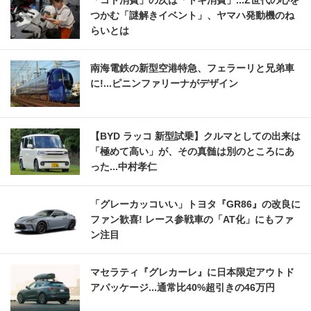
つかむ「謎解きイベント」、ヤマハ発動機のね
らいとは
南海電鉄の新型空港特急、フェラーリと兄弟車
に!...ピニンファリーナがデザイン
【BYD ラッコ 新型試乗】クルマとしての出来は
「極めて高い」が、その真髄は別のところにあ
った...中村孝仁
「グレーカッコいい」トヨタ『GR86』の改良に
ファン歓喜! レース参戦車の「AT化」にもファ
ン注目
マセラティ『グレカーレ』に日本限定アウトド
アパッケージ...通常比40%超引きの46万円