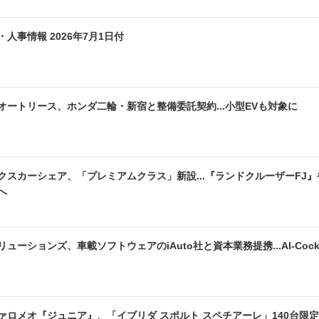
・人事情報 2026年7月1日付
オートリース、ホンダ二輪・新宿と整備委託契約...小型EVも対象に
クスカーシェア、「プレミアムクラス」新設...『ランドクルーザーFJ
へ
ューションズ、車載ソフトウェアのiAuto社と資本業務提携...AI-Cock
ァロメオ『ジュニア』、「イブリダ スポルト スペチアーレ」140台限定発売