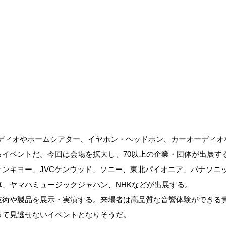
、オーディオやホームシアター、イヤホン・ヘッドホン、カーオーディ
るイベントだ。今回は会場を拡大し、70以上の企業・団体が出展す
オンキヨー、JVCケンウッド、ソニー、東北パイオニア、パナソニ
車、ヤマハミュージックジャパン、NHKなどが出展する。
技術や製品を展示・実演する。来場者は高品質な音響体験ができる
って見逃せないイベントとなりそうだ。