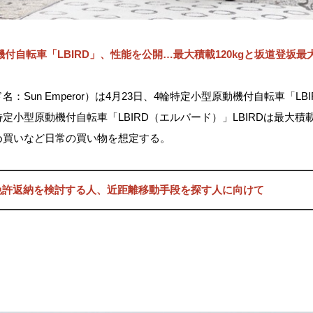
付自転車「LBIRD」、性能を公開…最大積載120kgと坂道登坂最
：Sun Emperor）は4月23日、4輪特定小型原動機付自転車「L
小型原動機付自転車「LBIRD（エルバード）」LBIRDは最大積載
め買いなど日常の買い物を想定する。
免許返納を検討する人、近距離移動手段を探す人に向けて