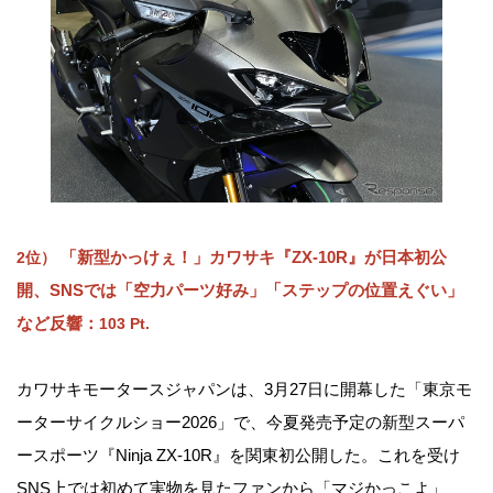
「新型かっけぇ！」カワサキ『ZX-10R』が日本初公
2位）
開、SNSでは「空力パーツ好み」「ステップの位置えぐい」
など反響：
103 Pt.
カワサキモータースジャパンは、3月27日に開幕した「東京モ
ーターサイクルショー2026」で、今夏発売予定の新型スーパ
ースポーツ『Ninja ZX-10R』を関東初公開した。これを受け
SNS上では初めて実物を見たファンから「マジかっこよ」