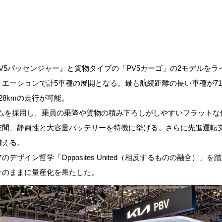
PV5パッセンジャー』と貨物タイプの「PV5カーゴ」の2モデルを
エーションで計5車種の展開となる。最も航続距離の長い車種が71.
28kmの走行が可能。
ームを採用し、乗員の乗降や貨物の積み下ろしがしやすいフラットな
間、静粛性と大容量バッテリーを特徴に挙げる。さらに先進運転支
備える。
デザイン哲学「Opposites United（相反するものの融合）」
そのままに量産化を果たした。