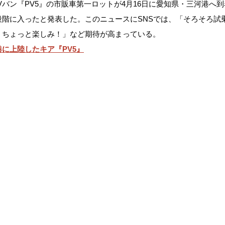
、EVバン『PV5』の市販車第一ロットが4月16日に愛知県・三河港
階に入ったと発表した。このニュースにSNSでは、「そろそろ試
、ちょっと楽しみ！」など期待が高まっている。
に上陸したキア『PV5』