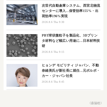
次世代自動倉庫システム、西宮北物流
センターに導入...保管効率155%・出
荷効率196%実現
2026.8.6 Thu 9:30
PBT球状微粒子を製品化、3Dプリン
タ材料など幅広い用途に...日本材料技
研
2026.8.6 Thu 9:15
ヒョンデ モビリティ ジャパン、不動
奈緒美氏が新社長に就任...元ボルボ・
カー・ジャパン社長
2026.8.6 Thu 8:45
《森脇稔》