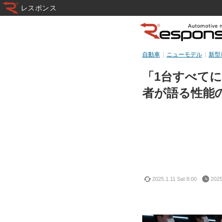
レスポンス
自動車
ニューモデル
新型
「1台すべてに
者が語る性能の
2025.1.11 Sat 8:00
2025