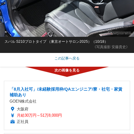
スバル S210プロトタイプ （東京オートサロン2025）（10/18）
《写真撮影 安藤貴史》
この記事へ戻る
「8月入社可」/未経験採用枠/QAエンジニア/寮・社宅・家賃
補助あり
GOEN株式会社
大阪府
月給30万円～51万8,000円
正社員