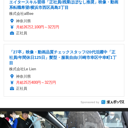
エイタースキル習得「正社員/残業ほぼなし推奨」映像・動画
系転職希望/横浜市西区高島3丁目
株式会社alBee
神奈川県
月給26万2,100円～32万円
正社員
「27卒」映像・動画品質チェックスタッフ/20代活躍中「正
社員/年間休日125日」髪型・服装自由/川崎市幸区中幸町1丁
目
株式会社Le Lien
神奈川県
月給25万400円～32万円
正社員
Sponsored by