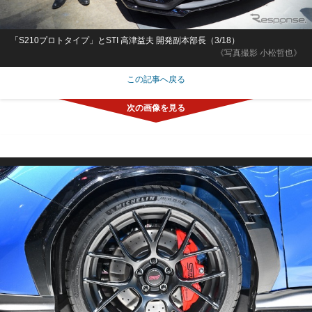
「S210プロトタイプ」とSTI 高津益夫 開発副本部長（3/18）
《写真撮影 小松哲也》
この記事へ戻る