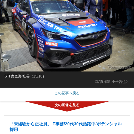
STI 賚寛海 社長（15/18）
《写真撮影 小松哲也》
この記事へ戻る
「未経験から正社員」IT事務/20代30代活躍中/ポテンシャル
採用