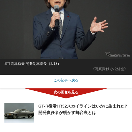
STI 高津益夫 開発副本部長（2/18）
《写真撮影 小松哲也》
この記事へ戻る
GT-R復活! R32スカイラインはいかに生まれた?
開発責任者が明かす舞台裏とは