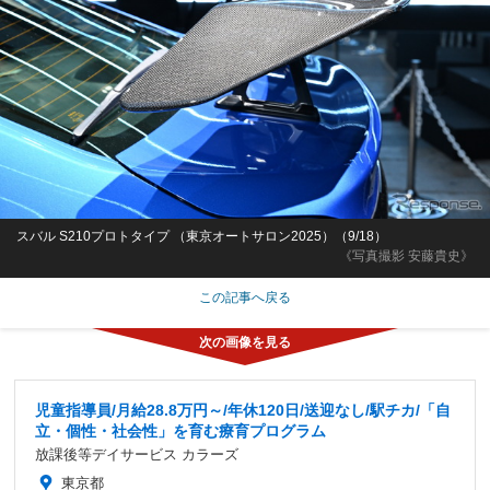
スバル S210プロトタイプ （東京オートサロン2025）（9/18）
《写真撮影 安藤貴史》
この記事へ戻る
児童指導員/月給28.8万円～/年休120日/送迎なし/駅チカ/「自
立・個性・社会性」を育む療育プログラム
放課後等デイサービス カラーズ
東京都