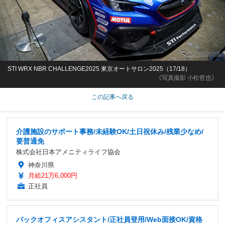
STI WRX NBR CHALLENGE2025 東京オートサロン2025（17/18）
《写真撮影 小松哲也》
この記事へ戻る
介護施設のサポート事務/未経験OK/土日祝休み/残業少なめ/
要普通免
株式会社日本アメニティライフ協会
神奈川県
月給21万6,000円
正社員
バックオフィスアシスタント/正社員登用/Web面接OK/資格