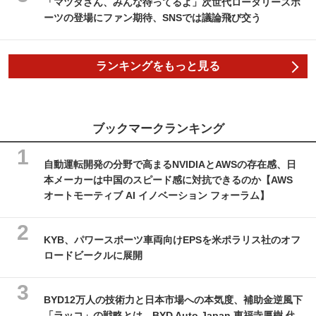
「マツダさん、みんな待ってるよ」次世代ロータリースポ
ーツの登場にファン期待、SNSでは議論飛び交う
ランキングをもっと見る
ブックマークランキング
自動運転開発の分野で高まるNVIDIAとAWSの存在感、日
本メーカーは中国のスピード感に対抗できるのか【AWS
オートモーティブ AI イノベーション フォーラム】
KYB、パワースポーツ車両向けEPSを米ポラリス社のオフ
ロードビークルに展開
BYD12万人の技術力と日本市場への本気度、補助金逆風下
「ラッコ」の戦略とは…BYD Auto Japan 東福寺厚樹 代