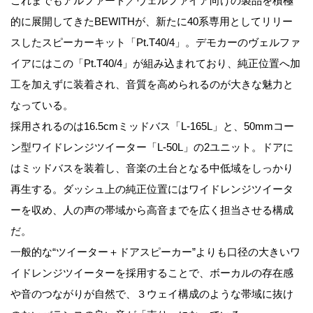
これまでもアルファード／ヴェルファイア向けの製品を積極
的に展開してきたBEWITHが、新たに40系専用としてリリー
スしたスピーカーキット「Pt.T40/4」。デモカーのヴェルファ
イアにはこの「Pt.T40/4」が組み込まれており、純正位置へ加
工を加えずに装着され、音質を高められるのが大きな魅力と
なっている。
採用されるのは16.5cmミッドバス「L-165L」と、50mmコー
ン型ワイドレンジツイーター「L-50L」の2ユニット。ドアに
はミッドバスを装着し、音楽の土台となる中低域をしっかり
再生する。ダッシュ上の純正位置にはワイドレンジツイータ
ーを収め、人の声の帯域から高音までを広く担当させる構成
だ。
一般的な“ツイーター＋ドアスピーカー”よりも口径の大きいワ
イドレンジツイーターを採用することで、ボーカルの存在感
や音のつながりが自然で、３ウェイ構成のような帯域に抜け