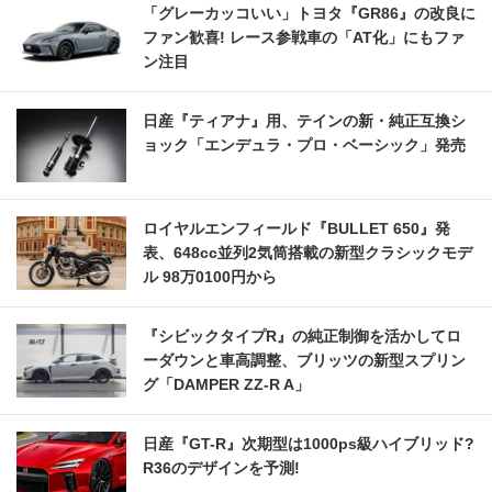
「グレーカッコいい」トヨタ『GR86』の改良に
ファン歓喜! レース参戦車の「AT化」にもファ
ン注目
日産『ティアナ』用、テインの新・純正互換シ
ョック「エンデュラ・プロ・ベーシック」発売
ロイヤルエンフィールド『BULLET 650』発
表、648cc並列2気筒搭載の新型クラシックモデ
ル 98万0100円から
『シビックタイプR』の純正制御を活かしてロ
ーダウンと車高調整、ブリッツの新型スプリン
グ「DAMPER ZZ-R A」
日産『GT-R』次期型は1000ps級ハイブリッド?
R36のデザインを予測!