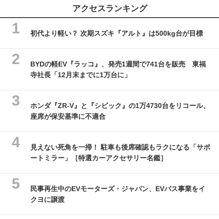
アクセスランキング
初代より軽い？ 次期スズキ『アルト』は500kg台が目標
BYDの軽EV『ラッコ』、発売1週間で741台を販売 東福
寺社長「12月末までに1万台に」
ホンダ『ZR-V』と『シビック』の1万4730台をリコール、
座席が保安基準に不適合
見えない死角を一掃！ 駐車も後席確認もラクになる「サポ
ートミラー」［特選カーアクセサリー名鑑］
民事再生中のEVモーターズ・ジャパン、EVバス事業をイ
クヨに譲渡