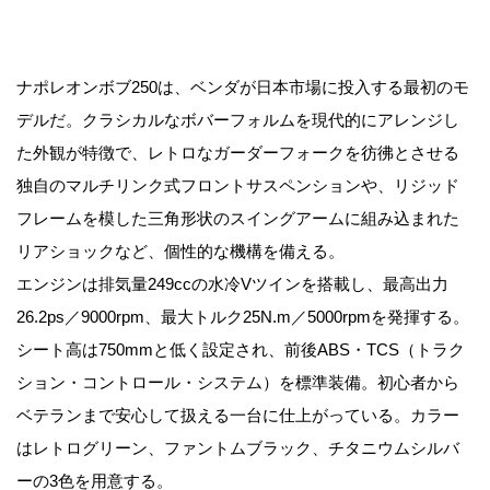
ナポレオンボブ250は、ベンダが日本市場に投入する最初のモ
デルだ。クラシカルなボバーフォルムを現代的にアレンジし
た外観が特徴で、レトロなガーダーフォークを彷彿とさせる
独自のマルチリンク式フロントサスペンションや、リジッド
フレームを模した三角形状のスイングアームに組み込まれた
リアショックなど、個性的な機構を備える。
エンジンは排気量249ccの水冷Vツインを搭載し、最高出力
26.2ps／9000rpm、最大トルク25N.m／5000rpmを発揮する。
シート高は750mmと低く設定され、前後ABS・TCS（トラク
ション・コントロール・システム）を標準装備。初心者から
ベテランまで安心して扱える一台に仕上がっている。カラー
はレトログリーン、ファントムブラック、チタニウムシルバ
ーの3色を用意する。