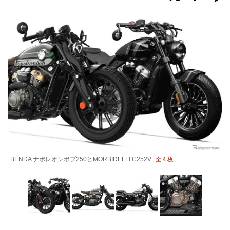
BENDA ナポレオンボブ250とMORBIDELLI C252V
全 4 枚