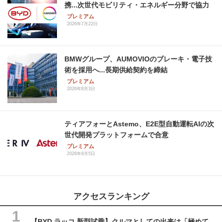
携...次世代モビリティ・エネルギー分野で協力
プレミアム
2026年7月22日
BMWグループ、AUMOVIOのブレーキ・電子技
術を採用へ...長期供給契約を締結
プレミアム
2026年8月3日
ティアフォーとAstemo、E2E型自動運転AIの次
世代開発プラットフォームで合意
プレミアム
2026年8月5日
アクセスランキング
【BYD ラッコ 新型試乗】クルマとしての出来は「極めて