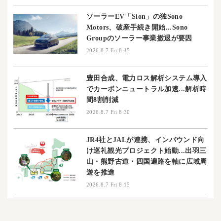
ソーラーEV「Sion」の独Sono
Motors、破産手続き開始...Sono
Groupのソーラー事業撤退が要因
2026.8.7 Fri 8:45
豊田合成、電力ロス解析システム導入
でカーボンニュートラル加速...解析時
間8割削減
2026.8.7 Fri 8:30
JR4社とJALが連携、インバウンド向
け巡礼観光プロジェクト始動...出羽三
山・熊野古道・四国遍路を軸に広域周
遊を推進
2026.8.7 Fri 8:15