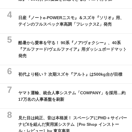
日産『ノートe-POWERニスモ』＆スズキ『ソリオ』用、
テインのフルスペック車高調「フレックスZ」発売
酷暑から愛車を守る！ 90系『ノア/ヴォクシー』、40系
『アルファード/ヴェルファイア』用ダッシュボードマット
発売
初代より軽い？ 次期スズキ『アルト』は500kg台が目標
ヤマト運輸、統合人事システム「COMPANY」を採用…約
17万名の人事基盤を刷新
見た目は純正、音は本格派！ スペーシアにPHD＋サイバー
ナビXを組んだ実用派システム［Pro Shop インストー
ル・レビュー］by 東京車楽