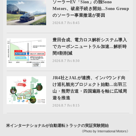
ソーラーEV「Sion」の独Sono
Motors、破産手続き開始...Sono Group
のソーラー事業撤退が要因
2026.8.7 Fri 8:45
豊田合成、電力ロス解析システム導入
でカーボンニュートラル加速...解析時
間8割削減
2026.8.7 Fri 8:30
JR4社とJALが連携、インバウンド向
け巡礼観光プロジェクト始動...出羽三
山・熊野古道・四国遍路を軸に広域周
遊を推進
2026.8.7 Fri 8:15
米インターナショナルが自動運転トラックの実証実験開始
《Photo by International Motors》